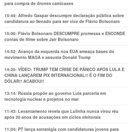
para compra de drones camicases
15:44:
Alfredo Gaspar descumpre declaração pública sobre
candidatura ao Senado para ser vice de Flávio Bolsonaro
15:06:
Flávio Bolsonaro DESCUMPRE promessa e ESCONDE
contas de filme sobre Jair Bolsonaro
14:52:
Avanço da esquerda nos EUA ameaça bases do
movimento MAGA e assusta Donald Trump
14:20:
VÍDEO: TRUMP TEM CRlSE DE PÂNlCO APÓS LULA E
CHINA LANÇAREM PIX INTERNACIONAL!! É O FIM DO
DÓLAR!! ACABOU!!
13:14:
Rússia propõe ao governo Lula parceria em
tecnologia nuclear e projetos no mar
11:43:
Levantamento revela que Lulinha nunca virou réu
após 20 anos de acusações em ciclos eleitorais
11:04:
PT lança estratégia com candidaturas jovens para