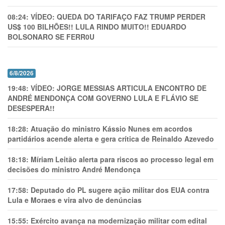
08:24:
VÍDEO: QUEDA DO TARIFAÇO FAZ TRUMP PERDER
US$ 100 BILHÕES!! LULA RINDO MUITO!! EDUARDO
BOLSONARO SE FERR0U
6/8/2026
19:48:
VÍDEO: JORGE MESSIAS ARTICULA ENCONTRO DE
ANDRÉ MENDONÇA COM GOVERNO LULA E FLÁVIO SE
DESESPERA!!
18:28:
Atuação do ministro Kássio Nunes em acordos
partidários acende alerta e gera crítica de Reinaldo Azevedo
18:18:
Míriam Leitão alerta para riscos ao processo legal em
decisões do ministro André Mendonça
17:58:
Deputado do PL sugere ação militar dos EUA contra
Lula e Moraes e vira alvo de denúncias
15:55:
Exército avança na modernização militar com edital