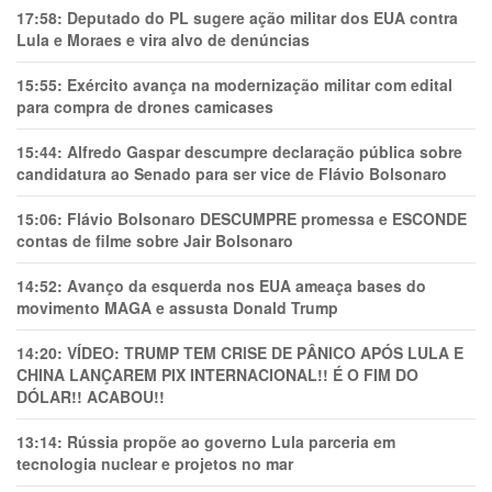
17:58:
Deputado do PL sugere ação militar dos EUA contra
Lula e Moraes e vira alvo de denúncias
15:55:
Exército avança na modernização militar com edital
para compra de drones camicases
15:44:
Alfredo Gaspar descumpre declaração pública sobre
candidatura ao Senado para ser vice de Flávio Bolsonaro
15:06:
Flávio Bolsonaro DESCUMPRE promessa e ESCONDE
contas de filme sobre Jair Bolsonaro
14:52:
Avanço da esquerda nos EUA ameaça bases do
movimento MAGA e assusta Donald Trump
14:20:
VÍDEO: TRUMP TEM CRlSE DE PÂNlCO APÓS LULA E
CHINA LANÇAREM PIX INTERNACIONAL!! É O FIM DO
DÓLAR!! ACABOU!!
13:14:
Rússia propõe ao governo Lula parceria em
tecnologia nuclear e projetos no mar