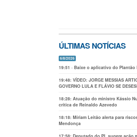
ÚLTIMAS NOTÍCIAS
6/8/2026
19:51
-
Baixe o aplicativo do Plantão
19:48:
VÍDEO: JORGE MESSIAS AR
GOVERNO LULA E FLÁVIO SE DESES
18:28:
Atuação do ministro Kássio Nu
crítica de Reinaldo Azevedo
18:18:
Míriam Leitão alerta para risc
Mendonça
17:58:
Deputado do PL sugere ação mi