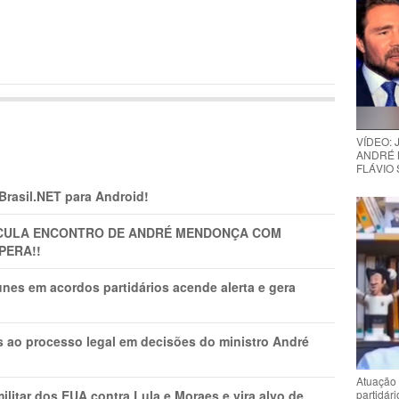
VÍDEO:
ANDRÉ 
FLÁVIO
 Brasil.NET para Android!
TICULA ENCONTRO DE ANDRÉ MENDONÇA COM
PERA!!
nes em acordos partidários acende alerta e gera
os ao processo legal em decisões do ministro André
Atuação 
partidár
litar dos EUA contra Lula e Moraes e vira alvo de