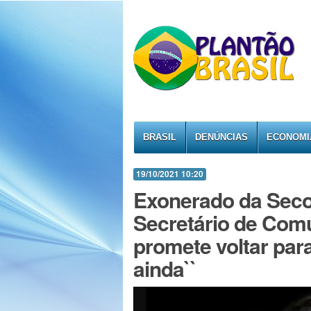
BRASIL
DENÚNCIAS
ECONOMI
19/10/2021 10:20
Exonerado da Seco
Secretário de Comu
promete voltar para
ainda``