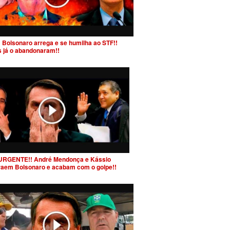
 Bolsonaro arrega e se humilha ao STF!!
s já o abandonaram!!
URGENTE!! André Mendonça e Kássio
raem Bolsonaro e acabam com o golpe!!