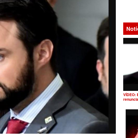
Notí
VÍDEO: 
renunci