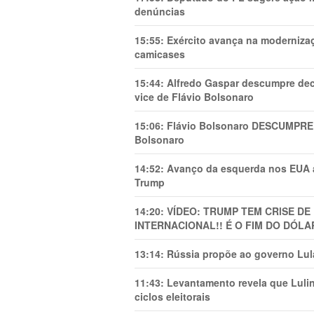
denúncias
15:55:
Exército avança na modernizaç
camicases
15:44:
Alfredo Gaspar descumpre dec
vice de Flávio Bolsonaro
15:06:
Flávio Bolsonaro DESCUMPRE 
Bolsonaro
14:52:
Avanço da esquerda nos EUA
Trump
14:20:
VÍDEO: TRUMP TEM CRlSE DE
INTERNACIONAL!! É O FIM DO DÓLA
13:14:
Rússia propõe ao governo Lula
11:43:
Levantamento revela que Luli
ciclos eleitorais