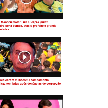
 Mandou matar Lula e foi pra jaula!!
dre solta bomba, afasta prefeito e prende
aristas
Desviaram milhões!! Acampamento
rista tem briga após denúncias de corrupção