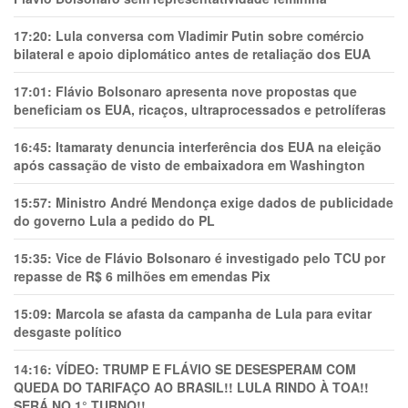
17:20:
Lula conversa com Vladimir Putin sobre comércio
bilateral e apoio diplomático antes de retaliação dos EUA
17:01:
Flávio Bolsonaro apresenta nove propostas que
beneficiam os EUA, ricaços, ultraprocessados e petrolíferas
16:45:
Itamaraty denuncia interferência dos EUA na eleição
após cassação de visto de embaixadora em Washington
15:57:
Ministro André Mendonça exige dados de publicidade
do governo Lula a pedido do PL
15:35:
Vice de Flávio Bolsonaro é investigado pelo TCU por
repasse de R$ 6 milhões em emendas Pix
15:09:
Marcola se afasta da campanha de Lula para evitar
desgaste político
14:16:
VÍDEO: TRUMP E FLÁVIO SE DESESPERAM COM
QUEDA DO TARIFAÇO AO BRASIL!! LULA RINDO À TOA!!
SERÁ NO 1° TURNO!!