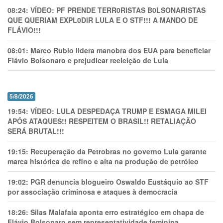
08:24:
VÍDEO: PF PRENDE TERR0RlSTAS B0LSONARlSTAS
QUE QUERIAM EXPL0DlR LULA E O STF!!! A MANDO DE
FLÁVIO!!!
08:01:
Marco Rubio lidera manobra dos EUA para beneficiar
Flávio Bolsonaro e prejudicar reeleição de Lula
5/8/2026
19:54:
VÍDEO: LULA DESPEDAÇA TRUMP E ESMAGA MILEI
APÓS ATAQUES!! RESPEITEM O BRASIL!! RETALIAÇÃO
SERÁ BRUTAL!!!
19:15:
Recuperação da Petrobras no governo Lula garante
marca histórica de refino e alta na produção de petróleo
19:02:
PGR denuncia blogueiro Oswaldo Eustáquio ao STF
por associação criminosa e ataques à democracia
18:26:
Silas Malafaia aponta erro estratégico em chapa de
Flávio Bolsonaro sem representatividade feminina