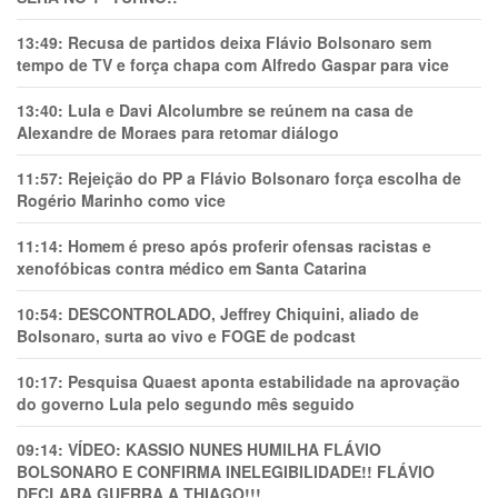
13:49:
Recusa de partidos deixa Flávio Bolsonaro sem
tempo de TV e força chapa com Alfredo Gaspar para vice
13:40:
Lula e Davi Alcolumbre se reúnem na casa de
Alexandre de Moraes para retomar diálogo
11:57:
Rejeição do PP a Flávio Bolsonaro força escolha de
Rogério Marinho como vice
11:14:
Homem é preso após proferir ofensas racistas e
xenofóbicas contra médico em Santa Catarina
10:54:
DESCONTROLADO, Jeffrey Chiquini, aliado de
Bolsonaro, surta ao vivo e FOGE de podcast
10:17:
Pesquisa Quaest aponta estabilidade na aprovação
do governo Lula pelo segundo mês seguido
09:14:
VÍDEO: KASSIO NUNES HUMlLHA FLÁVIO
BOLSONARO E CONFIRMA INELEGIBILIDADE!! FLÁVIO
DECLARA GUERRA A THIAGO!!!