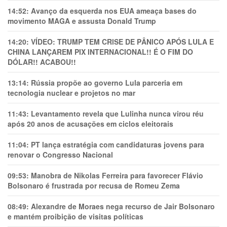
14:52:
Avanço da esquerda nos EUA ameaça bases do
movimento MAGA e assusta Donald Trump
14:20:
VÍDEO: TRUMP TEM CRlSE DE PÂNlCO APÓS LULA E
CHINA LANÇAREM PIX INTERNACIONAL!! É O FIM DO
DÓLAR!! ACABOU!!
13:14:
Rússia propõe ao governo Lula parceria em
tecnologia nuclear e projetos no mar
11:43:
Levantamento revela que Lulinha nunca virou réu
após 20 anos de acusações em ciclos eleitorais
11:04:
PT lança estratégia com candidaturas jovens para
renovar o Congresso Nacional
09:53:
Manobra de Nikolas Ferreira para favorecer Flávio
Bolsonaro é frustrada por recusa de Romeu Zema
08:49:
Alexandre de Moraes nega recurso de Jair Bolsonaro
e mantém proibição de visitas políticas