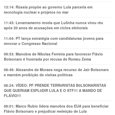
13:14:
Rússia propõe ao governo Lula parceria em
tecnologia nuclear e projetos no mar
11:43:
Levantamento revela que Lulinha nunca virou réu
após 20 anos de acusações em ciclos eleitorais
11:04:
PT lança estratégia com candidaturas jovens para
renovar o Congresso Nacional
09:53:
Manobra de Nikolas Ferreira para favorecer Flávio
Bolsonaro é frustrada por recusa de Romeu Zema
08:49:
Alexandre de Moraes nega recurso de Jair Bolsonaro
e mantém proibição de visitas políticas
08:24:
VÍDEO: PF PRENDE TERR0RlSTAS B0LSONARlSTAS
QUE QUERIAM EXPL0DlR LULA E O STF!!! A MANDO DE
FLÁVIO!!!
08:01:
Marco Rubio lidera manobra dos EUA para beneficiar
Flávio Bolsonaro e prejudicar reeleição de Lula