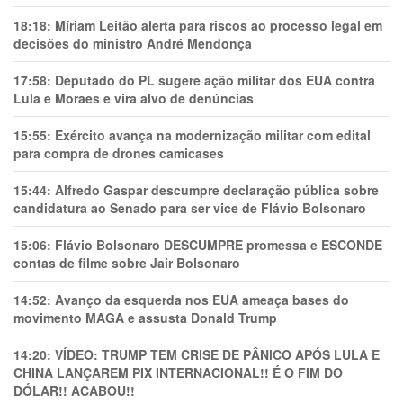
18:18:
Míriam Leitão alerta para riscos ao processo legal em
decisões do ministro André Mendonça
17:58:
Deputado do PL sugere ação militar dos EUA contra
Lula e Moraes e vira alvo de denúncias
15:55:
Exército avança na modernização militar com edital
para compra de drones camicases
15:44:
Alfredo Gaspar descumpre declaração pública sobre
candidatura ao Senado para ser vice de Flávio Bolsonaro
15:06:
Flávio Bolsonaro DESCUMPRE promessa e ESCONDE
contas de filme sobre Jair Bolsonaro
14:52:
Avanço da esquerda nos EUA ameaça bases do
movimento MAGA e assusta Donald Trump
14:20:
VÍDEO: TRUMP TEM CRlSE DE PÂNlCO APÓS LULA E
CHINA LANÇAREM PIX INTERNACIONAL!! É O FIM DO
DÓLAR!! ACABOU!!