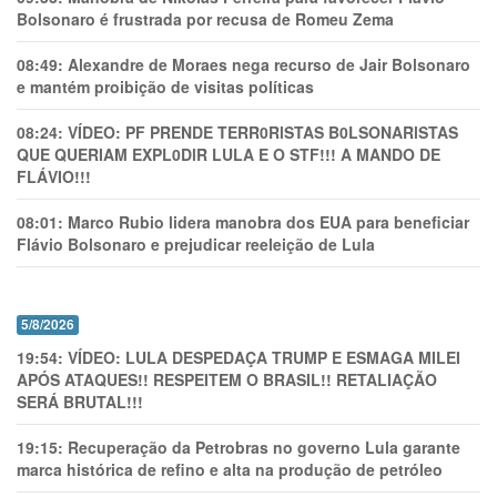
Bolsonaro é frustrada por recusa de Romeu Zema
08:49:
Alexandre de Moraes nega recurso de Jair Bolsonaro
e mantém proibição de visitas políticas
08:24:
VÍDEO: PF PRENDE TERR0RlSTAS B0LSONARlSTAS
QUE QUERIAM EXPL0DlR LULA E O STF!!! A MANDO DE
FLÁVIO!!!
08:01:
Marco Rubio lidera manobra dos EUA para beneficiar
Flávio Bolsonaro e prejudicar reeleição de Lula
5/8/2026
19:54:
VÍDEO: LULA DESPEDAÇA TRUMP E ESMAGA MILEI
APÓS ATAQUES!! RESPEITEM O BRASIL!! RETALIAÇÃO
SERÁ BRUTAL!!!
19:15:
Recuperação da Petrobras no governo Lula garante
marca histórica de refino e alta na produção de petróleo