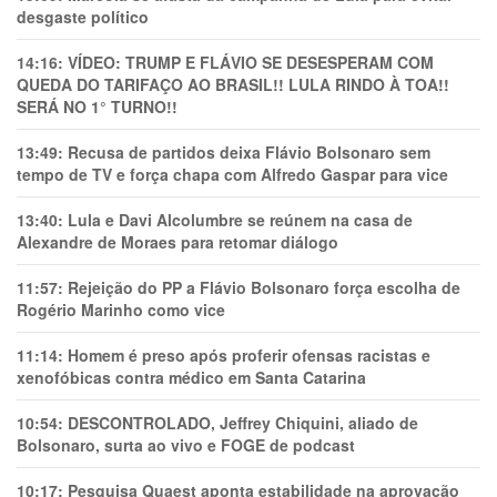
desgaste político
14:16:
VÍDEO: TRUMP E FLÁVIO SE DESESPERAM COM
QUEDA DO TARIFAÇO AO BRASIL!! LULA RINDO À TOA!!
SERÁ NO 1° TURNO!!
13:49:
Recusa de partidos deixa Flávio Bolsonaro sem
tempo de TV e força chapa com Alfredo Gaspar para vice
13:40:
Lula e Davi Alcolumbre se reúnem na casa de
Alexandre de Moraes para retomar diálogo
11:57:
Rejeição do PP a Flávio Bolsonaro força escolha de
Rogério Marinho como vice
11:14:
Homem é preso após proferir ofensas racistas e
xenofóbicas contra médico em Santa Catarina
10:54:
DESCONTROLADO, Jeffrey Chiquini, aliado de
Bolsonaro, surta ao vivo e FOGE de podcast
10:17:
Pesquisa Quaest aponta estabilidade na aprovação