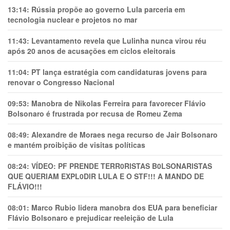
13:14:
Rússia propõe ao governo Lula parceria em
tecnologia nuclear e projetos no mar
11:43:
Levantamento revela que Lulinha nunca virou réu
após 20 anos de acusações em ciclos eleitorais
11:04:
PT lança estratégia com candidaturas jovens para
renovar o Congresso Nacional
09:53:
Manobra de Nikolas Ferreira para favorecer Flávio
Bolsonaro é frustrada por recusa de Romeu Zema
08:49:
Alexandre de Moraes nega recurso de Jair Bolsonaro
e mantém proibição de visitas políticas
08:24:
VÍDEO: PF PRENDE TERR0RlSTAS B0LSONARlSTAS
QUE QUERIAM EXPL0DlR LULA E O STF!!! A MANDO DE
FLÁVIO!!!
08:01:
Marco Rubio lidera manobra dos EUA para beneficiar
Flávio Bolsonaro e prejudicar reeleição de Lula