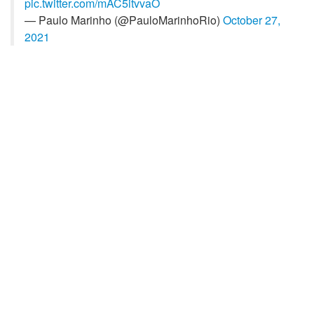
pic.twitter.com/mAC5itvvaO
— Paulo Marinho (@PauloMarinhoRio)
October 27,
2021