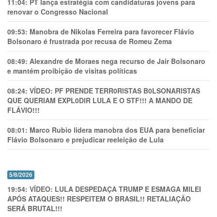
11:04:
PT lança estratégia com candidaturas jovens para
renovar o Congresso Nacional
09:53:
Manobra de Nikolas Ferreira para favorecer Flávio
Bolsonaro é frustrada por recusa de Romeu Zema
08:49:
Alexandre de Moraes nega recurso de Jair Bolsonaro
e mantém proibição de visitas políticas
08:24:
VÍDEO: PF PRENDE TERR0RlSTAS B0LSONARlSTAS
QUE QUERIAM EXPL0DlR LULA E O STF!!! A MANDO DE
FLÁVIO!!!
08:01:
Marco Rubio lidera manobra dos EUA para beneficiar
Flávio Bolsonaro e prejudicar reeleição de Lula
5/8/2026
19:54:
VÍDEO: LULA DESPEDAÇA TRUMP E ESMAGA MILEI
APÓS ATAQUES!! RESPEITEM O BRASIL!! RETALIAÇÃO
SERÁ BRUTAL!!!