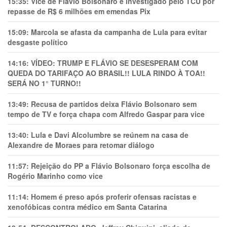
15:35:
Vice de Flávio Bolsonaro é investigado pelo TCU por
repasse de R$ 6 milhões em emendas Pix
15:09:
Marcola se afasta da campanha de Lula para evitar
desgaste político
14:16:
VÍDEO: TRUMP E FLÁVIO SE DESESPERAM COM
QUEDA DO TARIFAÇO AO BRASIL!! LULA RINDO À TOA!!
SERÁ NO 1° TURNO!!
13:49:
Recusa de partidos deixa Flávio Bolsonaro sem
tempo de TV e força chapa com Alfredo Gaspar para vice
13:40:
Lula e Davi Alcolumbre se reúnem na casa de
Alexandre de Moraes para retomar diálogo
11:57:
Rejeição do PP a Flávio Bolsonaro força escolha de
Rogério Marinho como vice
11:14:
Homem é preso após proferir ofensas racistas e
xenofóbicas contra médico em Santa Catarina