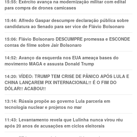
15:55:
Exército avança na modernização militar com edital
para compra de drones camicases
15:44:
Alfredo Gaspar descumpre declaração pública sobre
candidatura ao Senado para ser vice de Flávio Bolsonaro
15:06:
Flávio Bolsonaro DESCUMPRE promessa e ESCONDE
contas de filme sobre Jair Bolsonaro
14:52:
Avanço da esquerda nos EUA ameaça bases do
movimento MAGA e assusta Donald Trump
14:20:
VÍDEO: TRUMP TEM CRlSE DE PÂNlCO APÓS LULA E
CHINA LANÇAREM PIX INTERNACIONAL!! É O FIM DO
DÓLAR!! ACABOU!!
13:14:
Rússia propõe ao governo Lula parceria em
tecnologia nuclear e projetos no mar
11:43:
Levantamento revela que Lulinha nunca virou réu
após 20 anos de acusações em ciclos eleitorais