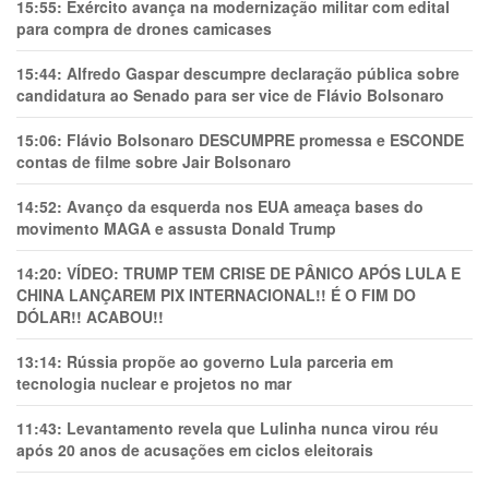
15:55:
Exército avança na modernização militar com edital
para compra de drones camicases
15:44:
Alfredo Gaspar descumpre declaração pública sobre
candidatura ao Senado para ser vice de Flávio Bolsonaro
15:06:
Flávio Bolsonaro DESCUMPRE promessa e ESCONDE
contas de filme sobre Jair Bolsonaro
14:52:
Avanço da esquerda nos EUA ameaça bases do
movimento MAGA e assusta Donald Trump
14:20:
VÍDEO: TRUMP TEM CRlSE DE PÂNlCO APÓS LULA E
CHINA LANÇAREM PIX INTERNACIONAL!! É O FIM DO
DÓLAR!! ACABOU!!
13:14:
Rússia propõe ao governo Lula parceria em
tecnologia nuclear e projetos no mar
11:43:
Levantamento revela que Lulinha nunca virou réu
após 20 anos de acusações em ciclos eleitorais