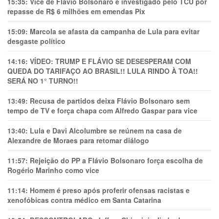
15:35:
Vice de Flávio Bolsonaro é investigado pelo TCU por
repasse de R$ 6 milhões em emendas Pix
15:09:
Marcola se afasta da campanha de Lula para evitar
desgaste político
14:16:
VÍDEO: TRUMP E FLÁVIO SE DESESPERAM COM
QUEDA DO TARIFAÇO AO BRASIL!! LULA RINDO À TOA!!
SERÁ NO 1° TURNO!!
13:49:
Recusa de partidos deixa Flávio Bolsonaro sem
tempo de TV e força chapa com Alfredo Gaspar para vice
13:40:
Lula e Davi Alcolumbre se reúnem na casa de
Alexandre de Moraes para retomar diálogo
11:57:
Rejeição do PP a Flávio Bolsonaro força escolha de
Rogério Marinho como vice
11:14:
Homem é preso após proferir ofensas racistas e
xenofóbicas contra médico em Santa Catarina