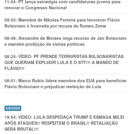
11:04:
PT lança estratégia com candidaturas jovens para
renovar o Congresso Nacional
09:53:
Manobra de Nikolas Ferreira para favorecer Flávio
Bolsonaro é frustrada por recusa de Romeu Zema
08:49:
Alexandre de Moraes nega recurso de Jair Bolsonaro
e mantém proibição de visitas políticas
08:24:
VÍDEO: PF PRENDE TERR0RlSTAS B0LSONARlSTAS
QUE QUERIAM EXPL0DlR LULA E O STF!!! A MANDO DE
FLÁVIO!!!
08:01:
Marco Rubio lidera manobra dos EUA para beneficiar
Flávio Bolsonaro e prejudicar reeleição de Lula
5/8/2026
19:54:
VÍDEO: LULA DESPEDAÇA TRUMP E ESMAGA MILEI
APÓS ATAQUES!! RESPEITEM O BRASIL!! RETALIAÇÃO
SERÁ BRUTAL!!!