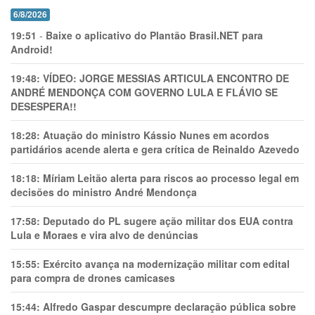
6/8/2026
19:51
-
Baixe o aplicativo do Plantão Brasil.NET para
Android!
19:48:
VÍDEO: JORGE MESSIAS ARTICULA ENCONTRO DE
ANDRÉ MENDONÇA COM GOVERNO LULA E FLÁVIO SE
DESESPERA!!
18:28:
Atuação do ministro Kássio Nunes em acordos
partidários acende alerta e gera crítica de Reinaldo Azevedo
18:18:
Míriam Leitão alerta para riscos ao processo legal em
decisões do ministro André Mendonça
17:58:
Deputado do PL sugere ação militar dos EUA contra
Lula e Moraes e vira alvo de denúncias
15:55:
Exército avança na modernização militar com edital
para compra de drones camicases
15:44:
Alfredo Gaspar descumpre declaração pública sobre