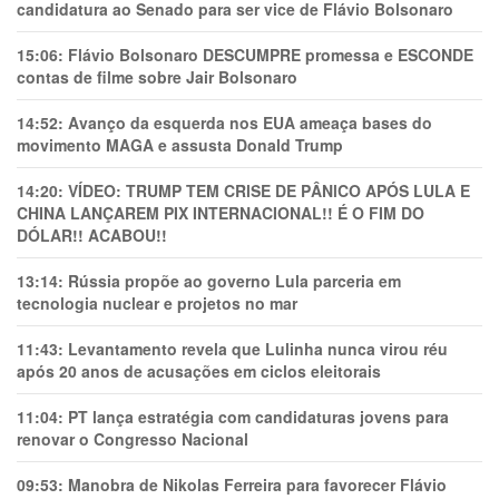
candidatura ao Senado para ser vice de Flávio Bolsonaro
15:06:
Flávio Bolsonaro DESCUMPRE promessa e ESCONDE
contas de filme sobre Jair Bolsonaro
14:52:
Avanço da esquerda nos EUA ameaça bases do
movimento MAGA e assusta Donald Trump
14:20:
VÍDEO: TRUMP TEM CRlSE DE PÂNlCO APÓS LULA E
CHINA LANÇAREM PIX INTERNACIONAL!! É O FIM DO
DÓLAR!! ACABOU!!
13:14:
Rússia propõe ao governo Lula parceria em
tecnologia nuclear e projetos no mar
11:43:
Levantamento revela que Lulinha nunca virou réu
após 20 anos de acusações em ciclos eleitorais
11:04:
PT lança estratégia com candidaturas jovens para
renovar o Congresso Nacional
09:53:
Manobra de Nikolas Ferreira para favorecer Flávio