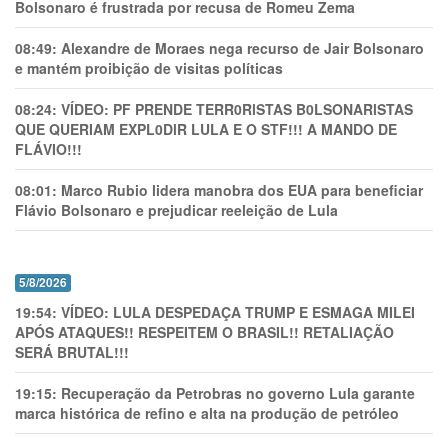
Bolsonaro é frustrada por recusa de Romeu Zema
08:49:
Alexandre de Moraes nega recurso de Jair Bolsonaro
e mantém proibição de visitas políticas
08:24:
VÍDEO: PF PRENDE TERR0RlSTAS B0LSONARlSTAS
QUE QUERIAM EXPL0DlR LULA E O STF!!! A MANDO DE
FLÁVIO!!!
08:01:
Marco Rubio lidera manobra dos EUA para beneficiar
Flávio Bolsonaro e prejudicar reeleição de Lula
5/8/2026
19:54:
VÍDEO: LULA DESPEDAÇA TRUMP E ESMAGA MILEI
APÓS ATAQUES!! RESPEITEM O BRASIL!! RETALIAÇÃO
SERÁ BRUTAL!!!
19:15:
Recuperação da Petrobras no governo Lula garante
marca histórica de refino e alta na produção de petróleo