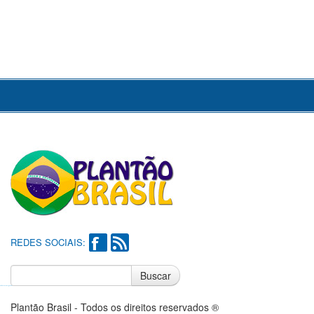
REDES SOCIAIS:
Buscar
Notícias do Flamengo
Notícias do Corinthians
Plantão Brasil - Todos os direitos reservados ®