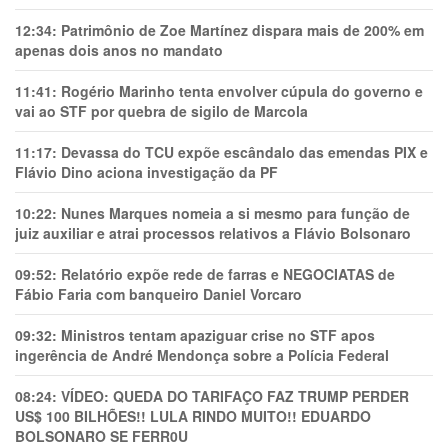
12:34:
Patrimônio de Zoe Martínez dispara mais de 200% em
apenas dois anos no mandato
11:41:
Rogério Marinho tenta envolver cúpula do governo e
vai ao STF por quebra de sigilo de Marcola
11:17:
Devassa do TCU expõe escândalo das emendas PIX e
Flávio Dino aciona investigação da PF
10:22:
Nunes Marques nomeia a si mesmo para função de
juiz auxiliar e atrai processos relativos a Flávio Bolsonaro
09:52:
Relatório expõe rede de farras e NEGOCIATAS de
Fábio Faria com banqueiro Daniel Vorcaro
09:32:
Ministros tentam apaziguar crise no STF apos
ingerência de André Mendonça sobre a Polícia Federal
08:24:
VÍDEO: QUEDA DO TARIFAÇO FAZ TRUMP PERDER
US$ 100 BILHÕES!! LULA RINDO MUITO!! EDUARDO
BOLSONARO SE FERR0U