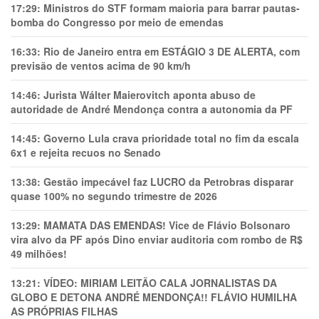
17:29:
Ministros do STF formam maioria para barrar pautas-
bomba do Congresso por meio de emendas
16:33:
Rio de Janeiro entra em ESTÁGIO 3 DE ALERTA, com
previsão de ventos acima de 90 km/h
14:46:
Jurista Wálter Maierovitch aponta abuso de
autoridade de André Mendonça contra a autonomia da PF
14:45:
Governo Lula crava prioridade total no fim da escala
6x1 e rejeita recuos no Senado
13:38:
Gestão impecável faz LUCRO da Petrobras disparar
quase 100% no segundo trimestre de 2026
13:29:
MAMATA DAS EMENDAS! Vice de Flávio Bolsonaro
vira alvo da PF após Dino enviar auditoria com rombo de R$
49 milhões!
13:21:
VÍDEO: MIRIAM LEITÃO CALA JORNALISTAS DA
GLOBO E DETONA ANDRÉ MENDONÇA!! FLÁVIO HUMILHA
AS PRÓPRIAS FILHAS