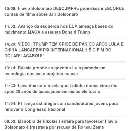
15:06:
Flávio Bolsonaro DESCUMPRE promessa e ESCONDE
contas de filme sobre Jair Bolsonaro
14:52:
Avanço da esquerda nos EUA ameaça bases do
movimento MAGA e assusta Donald Trump
14:20:
VÍDEO: TRUMP TEM CRlSE DE PÂNlCO APÓS LULA E
CHINA LANÇAREM PIX INTERNACIONAL!! É O FIM DO
DÓLAR!! ACABOU!!
13:14:
Rússia propõe ao governo Lula parceria em
tecnologia nuclear e projetos no mar
11:43:
Levantamento revela que Lulinha nunca virou réu
após 20 anos de acusações em ciclos eleitorais
11:04:
PT lança estratégia com candidaturas jovens para
renovar o Congresso Nacional
09:53:
Manobra de Nikolas Ferreira para favorecer Flávio
Bolsonaro é frustrada por recusa de Romeu Zema