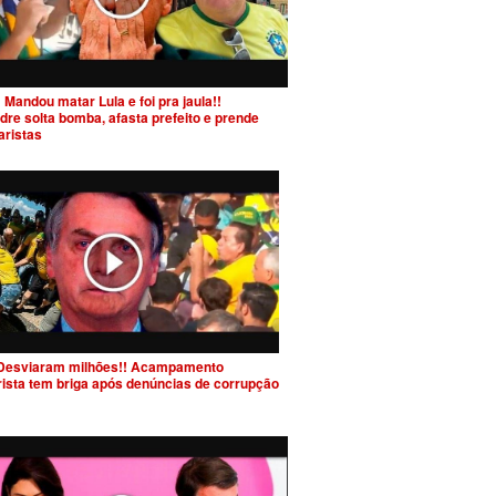
 Mandou matar Lula e foi pra jaula!!
dre solta bomba, afasta prefeito e prende
aristas
Desviaram milhões!! Acampamento
rista tem briga após denúncias de corrupção