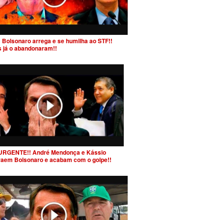
 Bolsonaro arrega e se humilha ao STF!!
s já o abandonaram!!
URGENTE!! André Mendonça e Kássio
raem Bolsonaro e acabam com o golpe!!