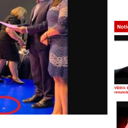
Notí
VÍDEO: 
renunci