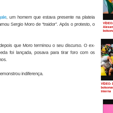
ale
, um homem que estava presente na plateia
VÍDEO:
ou Sergio Moro de “traidor”. Após o protesto, o
Alexan
bolson
 depois que Moro terminou o seu discurso. O ex-
da foi lançada, posava para tirar foro com os
mos.
emonstrou indiferença.
VÍDEO: 
bolsona
interna