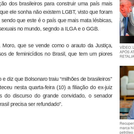
ão dos brasileiros para construir uma país mais
s que ele sonha não existem LGBT, visto que foram
, sendo que este é o país que mais mata lésbicas,
ransexuais no mundo, segndo a ILGA e o GGB.
 Moro, que se vende como o arauto da Justiça,
VÍDEO:
APÓS AT
os de feminicídios no Brasil, que tem um piores
RETALIA
o e diz que Bolsonaro traiu “milhões de brasileiros”
eu nesta quarta-feira (10) a filiação do ex-juiz
 do discurso do grande convidado, o senador
asil precisa ser refundado”.
Recupera
marca hi
petróleo