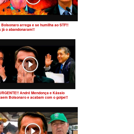
 Bolsonaro arrega e se humilha ao STF!!
s já o abandonaram!!
URGENTE!! André Mendonça e Kássio
raem Bolsonaro e acabam com o golpe!!