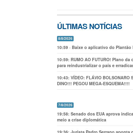
ÚLTIMAS NOTÍCIAS
8/8/2026
10:59
-
Baixe o aplicativo do Plantão
10:59:
RUMO AO FUTURO! Plano da cha
para reindustrializar o país e erradic
10:43:
VÍDEO: FLÁVIO BOLSONARO 
DINO!!! PEGOU MEGA-ESQUEMA!!!!
7/8/2026
19:58:
Senado dos EUA aprova indica
meio a crise diplomática
19:36:
Jurista Pedro Serrano aponta