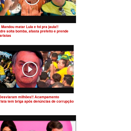
 Mandou matar Lula e foi pra jaula!!
dre solta bomba, afasta prefeito e prende
aristas
Desviaram milhões!! Acampamento
rista tem briga após denúncias de corrupção