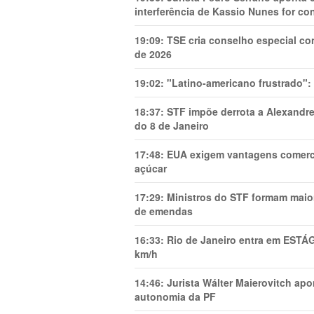
interferência de Kassio Nunes for co
19:09:
TSE cria conselho especial co
de 2026
19:02:
"Latino-americano frustrado":
18:37:
STF impõe derrota a Alexandre
do 8 de Janeiro
17:48:
EUA exigem vantagens comercia
açúcar
17:29:
Ministros do STF formam maio
de emendas
16:33:
Rio de Janeiro entra em ESTÁ
km/h
14:46:
Jurista Wálter Maierovitch ap
autonomia da PF