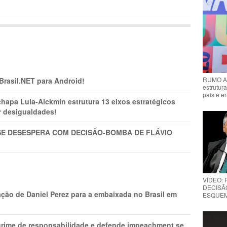
RUMO AO
 Brasil.NET para Android!
estrutura
país e e
pa Lula-Alckmin estrutura 13 eixos estratégicos
ar desigualdades!
SE DESESPERA COM DECISÃO-BOMBA DE FLÁVIO
VÍDEO:
DECISÃ
ção de Daniel Perez para a embaixada no Brasil em
ESQUEMA
 crime de responsabilidade e defende impeachment se