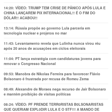
14:20:
VÍDEO: TRUMP TEM CRlSE DE PÂNlCO APÓS LULA E
CHINA LANÇAREM PIX INTERNACIONAL!! É O FIM DO
DÓLAR!! ACABOU!!
13:14:
Rússia propõe ao governo Lula parceria em
tecnologia nuclear e projetos no mar
11:43:
Levantamento revela que Lulinha nunca virou réu
após 20 anos de acusações em ciclos eleitorais
11:04:
PT lança estratégia com candidaturas jovens para
renovar o Congresso Nacional
09:53:
Manobra de Nikolas Ferreira para favorecer Flávio
Bolsonaro é frustrada por recusa de Romeu Zema
08:49:
Alexandre de Moraes nega recurso de Jair Bolsonaro
e mantém proibição de visitas políticas
08:24:
VÍDEO: PF PRENDE TERR0RlSTAS B0LSONARlSTAS
QUE QUERIAM EXPL0DlR LULA E O STF!!! A MANDO DE