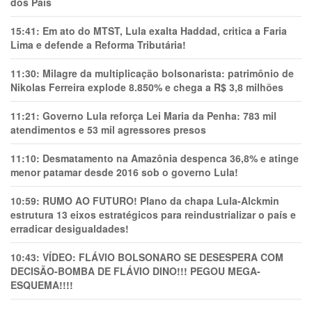
dos Pais
15:41:
Em ato do MTST, Lula exalta Haddad, critica a Faria
Lima e defende a Reforma Tributária!
11:30:
Milagre da multiplicação bolsonarista: patrimônio de
Nikolas Ferreira explode 8.850% e chega a R$ 3,8 milhões
11:21:
Governo Lula reforça Lei Maria da Penha: 783 mil
atendimentos e 53 mil agressores presos
11:10:
Desmatamento na Amazônia despenca 36,8% e atinge
menor patamar desde 2016 sob o governo Lula!
10:59:
RUMO AO FUTURO! Plano da chapa Lula-Alckmin
estrutura 13 eixos estratégicos para reindustrializar o país e
erradicar desigualdades!
10:43:
VÍDEO: FLÁVIO BOLSONARO SE DESESPERA COM
DECISÃO-BOMBA DE FLÁVIO DINO!!! PEGOU MEGA-
ESQUEMA!!!!