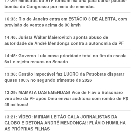
17:29:
Ministros do STF formam maioria para barrar pautas-
bomba do Congresso por meio de emendas
16:33:
Rio de Janeiro entra em ESTÁGIO 3 DE ALERTA, com
previsão de ventos acima de 90 km/h
14:46:
Jurista Wálter Maierovitch aponta abuso de
autoridade de André Mendonça contra a autonomia da PF
14:45:
Governo Lula crava prioridade total no fim da escala
6x1 e rejeita recuos no Senado
13:38:
Gestão impecável faz LUCRO da Petrobras disparar
quase 100% no segundo trimestre de 2026
13:29:
MAMATA DAS EMENDAS! Vice de Flávio Bolsonaro
vira alvo da PF após Dino enviar auditoria com rombo de R$
49 milhões!
13:21:
VÍDEO: MIRIAM LEITÃO CALA JORNALISTAS DA
GLOBO E DETONA ANDRÉ MENDONÇA!! FLÁVIO HUMILHA
AS PRÓPRIAS FILHAS