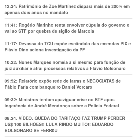
12:34:
Patrimônio de Zoe Martínez dispara mais de 200% em
apenas dois anos no mandato
11:41:
Rogério Marinho tenta envolver cúpula do governo e
vai ao STF por quebra de sigilo de Marcola
11:17:
Devassa do TCU expõe escândalo das emendas PIX e
Flávio Dino aciona investigação da PF
10:22:
Nunes Marques nomeia a si mesmo para função de
juiz auxiliar e atrai processos relativos a Flávio Bolsonaro
09:52:
Relatório expõe rede de farras e NEGOCIATAS de
Fábio Faria com banqueiro Daniel Vorcaro
09:32:
Ministros tentam apaziguar crise no STF apos
ingerência de André Mendonça sobre a Polícia Federal
08:24:
VÍDEO: QUEDA DO TARIFAÇO FAZ TRUMP PERDER
US$ 100 BILHÕES!! LULA RINDO MUITO!! EDUARDO
BOLSONARO SE FERR0U