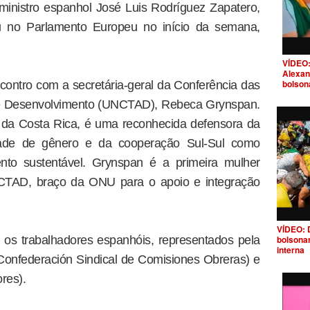
ministro espanhol José Luis Rodríguez Zapatero,
 no Parlamento Europeu no início da semana,
VÍDEO:
Alexan
bolson
contro com a secretária-geral da Conferência das
e Desenvolvimento (UNCTAD), Rebeca Grynspan.
e da Costa Rica, é uma reconhecida defensora da
dade de gênero e da cooperação Sul-Sul como
nto sustentável. Grynspan é a primeira mulher
NCTAD, braço da ONU para o apoio e integração
VÍDEO: 
os trabalhadores espanhóis, representados pela
bolsona
interna
onfederación Sindical de Comisiones Obreras) e
res).