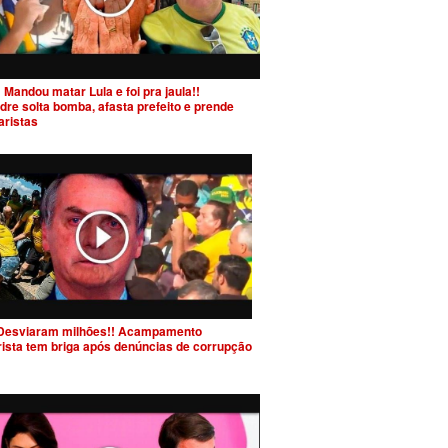
 Mandou matar Lula e foi pra jaula!!
dre solta bomba, afasta prefeito e prende
aristas
Desviaram milhões!! Acampamento
rista tem briga após denúncias de corrupção