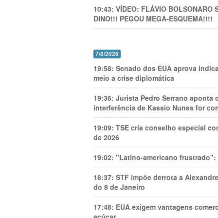
10:43:
VÍDEO: FLÁVIO BOLSONARO 
DINO!!! PEGOU MEGA-ESQUEMA!!!!
7/8/2026
19:58:
Senado dos EUA aprova indica
meio a crise diplomática
19:36:
Jurista Pedro Serrano aponta
interferência de Kassio Nunes for co
19:09:
TSE cria conselho especial co
de 2026
19:02:
"Latino-americano frustrado":
18:37:
STF impõe derrota a Alexandre
do 8 de Janeiro
17:48:
EUA exigem vantagens comercia
açúcar