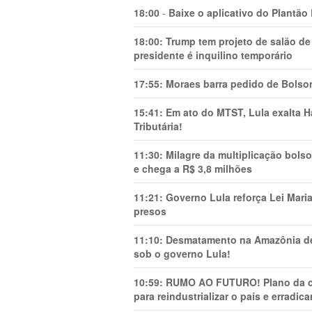
18:00
-
Baixe o aplicativo do Plantão
18:00:
Trump tem projeto de salão de
presidente é inquilino temporário
17:55:
Moraes barra pedido de Bolson
15:41:
Em ato do MTST, Lula exalta H
Tributária!
11:30:
Milagre da multiplicação bolso
e chega a R$ 3,8 milhões
11:21:
Governo Lula reforça Lei Mari
presos
11:10:
Desmatamento na Amazônia de
sob o governo Lula!
10:59:
RUMO AO FUTURO! Plano da cha
para reindustrializar o país e erradic