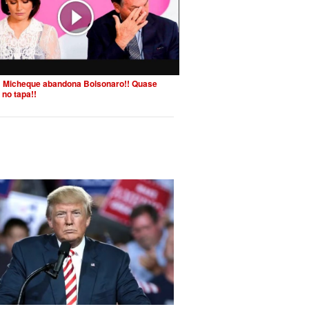
 Micheque abandona Bolsonaro!! Quase
 no tapa!!