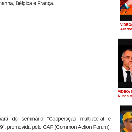
anha, Bélgica e França.
VÍDEO:
Aliado
VÍDEO: 
Nunes t
cipará do seminário “Cooperação multilateral e
19”, promovida pelo CAF (Common Action Forum),