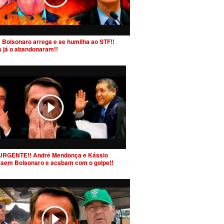
 Bolsonaro arrega e se humilha ao STF!!
s já o abandonaram!!
URGENTE!! André Mendonça e Kássio
raem Bolsonaro e acabam com o golpe!!