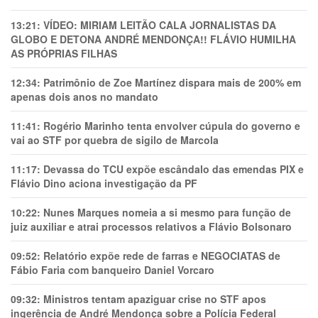
13:21:
VÍDEO: MIRIAM LEITÃO CALA JORNALISTAS DA
GLOBO E DETONA ANDRÉ MENDONÇA!! FLÁVIO HUMILHA
AS PRÓPRIAS FILHAS
12:34:
Patrimônio de Zoe Martínez dispara mais de 200% em
apenas dois anos no mandato
11:41:
Rogério Marinho tenta envolver cúpula do governo e
vai ao STF por quebra de sigilo de Marcola
11:17:
Devassa do TCU expõe escândalo das emendas PIX e
Flávio Dino aciona investigação da PF
10:22:
Nunes Marques nomeia a si mesmo para função de
juiz auxiliar e atrai processos relativos a Flávio Bolsonaro
09:52:
Relatório expõe rede de farras e NEGOCIATAS de
Fábio Faria com banqueiro Daniel Vorcaro
09:32:
Ministros tentam apaziguar crise no STF apos
ingerência de André Mendonça sobre a Polícia Federal