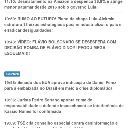
11:10:
Desmatamento na Amazônia despenca 36,8% e atinge
menor patamar desde 2016 sob o governo Lula!
10:59:
RUMO AO FUTURO! Plano da chapa Lula-Alckmin
estrutura 13 eixos estratégicos para reindustrializar o país e
erradicar desigualdades!
10:43:
VÍDEO: FLÁVIO BOLSONARO SE DESESPERA COM
DECISÃO-BOMBA DE FLÁVIO DINO!!! PEGOU MEGA-
ESQUEMA!!!!
7/8/2026
19:58:
Senado dos EUA aprova indicação de Daniel Perez
para a embaixada no Brasil em meio a crise diplomática
19:36:
Jurista Pedro Serrano aponta crime de
responsabilidade e defende impeachment se interferência de
Kassio Nunes for confirmada
19:09:
TSE cria conselho especial contra desinformação e