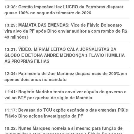
13:38:
Gestão impecável faz LUCRO da Petrobras disparar
quase 100% no segundo trimestre de 2026
13:29:
MAMATA DAS EMENDAS! Vice de Flávio Bolsonaro
vira alvo da PF após Dino enviar auditoria com rombo de R$
49 milhões!
13:21:
VÍDEO: MIRIAM LEITÃO CALA JORNALISTAS DA
GLOBO E DETONA ANDRÉ MENDONÇA!! FLÁVIO HUMILHA
AS PRÓPRIAS FILHAS
12:34:
Patrimônio de Zoe Martínez dispara mais de 200% em
apenas dois anos no mandato
11:41:
Rogério Marinho tenta envolver cúpula do governo e
vai ao STF por quebra de sigilo de Marcola
11:17:
Devassa do TCU expõe escândalo das emendas PIX e
Flávio Dino aciona investigação da PF
10:22:
Nunes Marques nomeia a si mesmo para função de
juiz auxiliar e atrai processos relativos a Flávio Bolsonaro