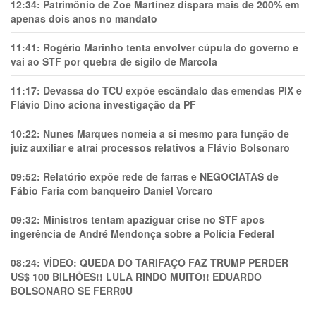
12:34:
Patrimônio de Zoe Martínez dispara mais de 200% em
apenas dois anos no mandato
11:41:
Rogério Marinho tenta envolver cúpula do governo e
vai ao STF por quebra de sigilo de Marcola
11:17:
Devassa do TCU expõe escândalo das emendas PIX e
Flávio Dino aciona investigação da PF
10:22:
Nunes Marques nomeia a si mesmo para função de
juiz auxiliar e atrai processos relativos a Flávio Bolsonaro
09:52:
Relatório expõe rede de farras e NEGOCIATAS de
Fábio Faria com banqueiro Daniel Vorcaro
09:32:
Ministros tentam apaziguar crise no STF apos
ingerência de André Mendonça sobre a Polícia Federal
08:24:
VÍDEO: QUEDA DO TARIFAÇO FAZ TRUMP PERDER
US$ 100 BILHÕES!! LULA RINDO MUITO!! EDUARDO
BOLSONARO SE FERR0U