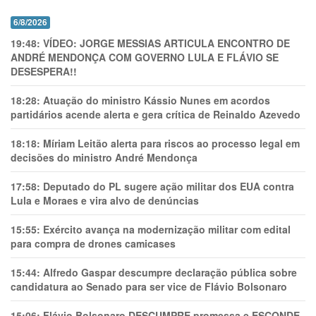
6/8/2026
19:48:
VÍDEO: JORGE MESSIAS ARTICULA ENCONTRO DE
ANDRÉ MENDONÇA COM GOVERNO LULA E FLÁVIO SE
DESESPERA!!
18:28:
Atuação do ministro Kássio Nunes em acordos
partidários acende alerta e gera crítica de Reinaldo Azevedo
18:18:
Míriam Leitão alerta para riscos ao processo legal em
decisões do ministro André Mendonça
17:58:
Deputado do PL sugere ação militar dos EUA contra
Lula e Moraes e vira alvo de denúncias
15:55:
Exército avança na modernização militar com edital
para compra de drones camicases
15:44:
Alfredo Gaspar descumpre declaração pública sobre
candidatura ao Senado para ser vice de Flávio Bolsonaro
15:06:
Flávio Bolsonaro DESCUMPRE promessa e ESCONDE