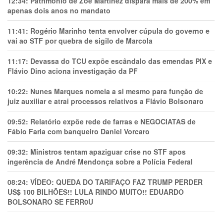
12:34:
Patrimônio de Zoe Martínez dispara mais de 200% em
apenas dois anos no mandato
11:41:
Rogério Marinho tenta envolver cúpula do governo e
vai ao STF por quebra de sigilo de Marcola
11:17:
Devassa do TCU expõe escândalo das emendas PIX e
Flávio Dino aciona investigação da PF
10:22:
Nunes Marques nomeia a si mesmo para função de
juiz auxiliar e atrai processos relativos a Flávio Bolsonaro
09:52:
Relatório expõe rede de farras e NEGOCIATAS de
Fábio Faria com banqueiro Daniel Vorcaro
09:32:
Ministros tentam apaziguar crise no STF apos
ingerência de André Mendonça sobre a Polícia Federal
08:24:
VÍDEO: QUEDA DO TARIFAÇO FAZ TRUMP PERDER
US$ 100 BILHÕES!! LULA RINDO MUITO!! EDUARDO
BOLSONARO SE FERR0U