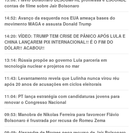
contas de filme sobre Jair Bolsonaro
14:52:
Avanço da esquerda nos EUA ameaça bases do
movimento MAGA e assusta Donald Trump
14:20:
VÍDEO: TRUMP TEM CRlSE DE PÂNlCO APÓS LULA E
CHINA LANÇAREM PIX INTERNACIONAL!! É O FIM DO
DÓLAR!! ACABOU!!
13:14:
Rússia propõe ao governo Lula parceria em
tecnologia nuclear e projetos no mar
11:43:
Levantamento revela que Lulinha nunca virou réu
após 20 anos de acusações em ciclos eleitorais
11:04:
PT lança estratégia com candidaturas jovens para
renovar o Congresso Nacional
09:53:
Manobra de Nikolas Ferreira para favorecer Flávio
Bolsonaro é frustrada por recusa de Romeu Zema
08:49:
Alexandre de Moraes nega recurso de Jair Bolsonaro