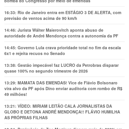
bomba do Congresso por meio de emendas
16:33:
Rio de Janeiro entra em ESTÁGIO 3 DE ALERTA, com
previsão de ventos acima de 90 km/h
14:46:
Jurista Wálter Maierovitch aponta abuso de
autoridade de André Mendonça contra a autonomia da PF
14:45:
Governo Lula crava prioridade total no fim da escala
6x1 e rejeita recuos no Senado
13:38:
Gestão impecável faz LUCRO da Petrobras disparar
quase 100% no segundo trimestre de 2026
13:29:
MAMATA DAS EMENDAS! Vice de Flávio Bolsonaro
vira alvo da PF após Dino enviar auditoria com rombo de R$
49 milhões!
13:21:
VÍDEO: MIRIAM LEITÃO CALA JORNALISTAS DA
GLOBO E DETONA ANDRÉ MENDONÇA!! FLÁVIO HUMILHA
AS PRÓPRIAS FILHAS