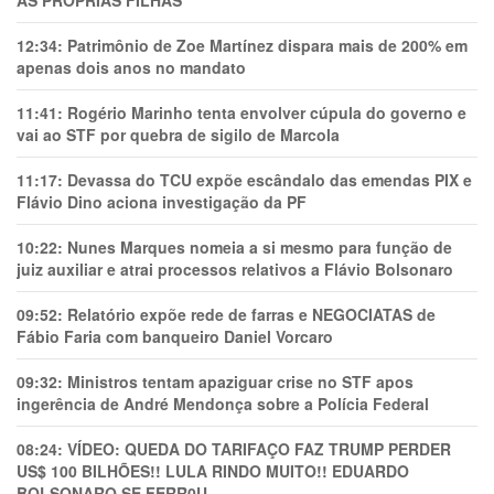
AS PRÓPRIAS FILHAS
12:34:
Patrimônio de Zoe Martínez dispara mais de 200% em
apenas dois anos no mandato
11:41:
Rogério Marinho tenta envolver cúpula do governo e
vai ao STF por quebra de sigilo de Marcola
11:17:
Devassa do TCU expõe escândalo das emendas PIX e
Flávio Dino aciona investigação da PF
10:22:
Nunes Marques nomeia a si mesmo para função de
juiz auxiliar e atrai processos relativos a Flávio Bolsonaro
09:52:
Relatório expõe rede de farras e NEGOCIATAS de
Fábio Faria com banqueiro Daniel Vorcaro
09:32:
Ministros tentam apaziguar crise no STF apos
ingerência de André Mendonça sobre a Polícia Federal
08:24:
VÍDEO: QUEDA DO TARIFAÇO FAZ TRUMP PERDER
US$ 100 BILHÕES!! LULA RINDO MUITO!! EDUARDO
BOLSONARO SE FERR0U