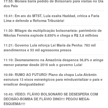
17:55:
Moraes barra pedido de Bolsonaro para visitas no Dia
dos Pais
15:41:
Em ato do MTST, Lula exalta Haddad, critica a Faria
Lima e defende a Reforma Tributária!
11:30:
Milagre da multiplicação bolsonarista: patrimônio de
Nikolas Ferreira explode 8.850% e chega a R$ 3,8 milhões
11:21:
Governo Lula reforça Lei Maria da Penha: 783 mil
atendimentos e 53 mil agressores presos
11:10:
Desmatamento na Amazônia despenca 36,8% e atinge
menor patamar desde 2016 sob o governo Lula!
10:59:
RUMO AO FUTURO! Plano da chapa Lula-Alckmin
estrutura 13 eixos estratégicos para reindustrializar o país e
erradicar desigualdades!
10:43:
VÍDEO: FLÁVIO BOLSONARO SE DESESPERA COM
DECISÃO-BOMBA DE FLÁVIO DINO!!! PEGOU MEGA-
ESQUEMA!!!!