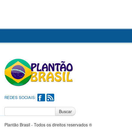
REDES SOCIAIS:
Buscar
Notícias do Flamengo
Notícias do Corinthians
Plantão Brasil - Todos os direitos reservados ®