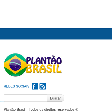
REDES SOCIAIS:
Buscar
Notícias do Flamengo
Notícias do Corinthians
Plantão Brasil - Todos os direitos reservados ®