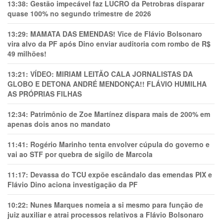
13:38:
Gestão impecável faz LUCRO da Petrobras disparar
quase 100% no segundo trimestre de 2026
13:29:
MAMATA DAS EMENDAS! Vice de Flávio Bolsonaro
vira alvo da PF após Dino enviar auditoria com rombo de R$
49 milhões!
13:21:
VÍDEO: MIRIAM LEITÃO CALA JORNALISTAS DA
GLOBO E DETONA ANDRÉ MENDONÇA!! FLÁVIO HUMILHA
AS PRÓPRIAS FILHAS
12:34:
Patrimônio de Zoe Martínez dispara mais de 200% em
apenas dois anos no mandato
11:41:
Rogério Marinho tenta envolver cúpula do governo e
vai ao STF por quebra de sigilo de Marcola
11:17:
Devassa do TCU expõe escândalo das emendas PIX e
Flávio Dino aciona investigação da PF
10:22:
Nunes Marques nomeia a si mesmo para função de
juiz auxiliar e atrai processos relativos a Flávio Bolsonaro