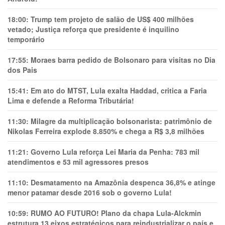
18:00:
Trump tem projeto de salão de US$ 400 milhões
vetado; Justiça reforça que presidente é inquilino
temporário
17:55:
Moraes barra pedido de Bolsonaro para visitas no Dia
dos Pais
15:41:
Em ato do MTST, Lula exalta Haddad, critica a Faria
Lima e defende a Reforma Tributária!
11:30:
Milagre da multiplicação bolsonarista: patrimônio de
Nikolas Ferreira explode 8.850% e chega a R$ 3,8 milhões
11:21:
Governo Lula reforça Lei Maria da Penha: 783 mil
atendimentos e 53 mil agressores presos
11:10:
Desmatamento na Amazônia despenca 36,8% e atinge
menor patamar desde 2016 sob o governo Lula!
10:59:
RUMO AO FUTURO! Plano da chapa Lula-Alckmin
estrutura 13 eixos estratégicos para reindustrializar o país e