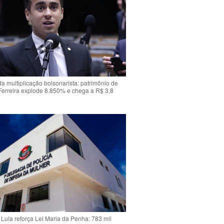
da multiplicação bolsonarista: patrimônio de
Ferreira explode 8.850% e chega a R$ 3,8
Lula reforça Lei Maria da Penha: 783 mil