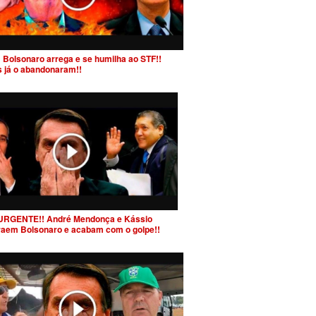
 Bolsonaro arrega e se humilha ao STF!!
s já o abandonaram!!
URGENTE!! André Mendonça e Kássio
raem Bolsonaro e acabam com o golpe!!