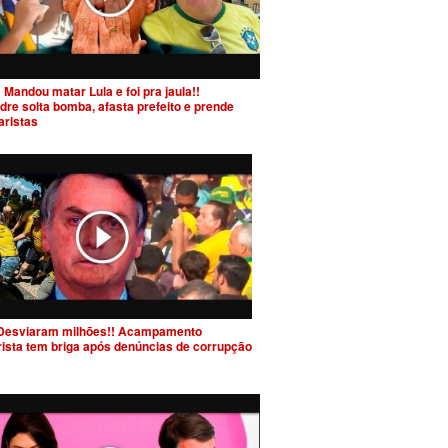
 Mandou matar Lula e foi pra jaula!!
dre solta bomba, afasta prefeito e prende
aristas
Desviaram milhões!! Acampamento
rista tem briga após denúncias de corrupção