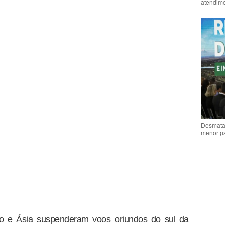
atendime
Desmata
menor p
io e Ásia suspenderam voos oriundos do sul da