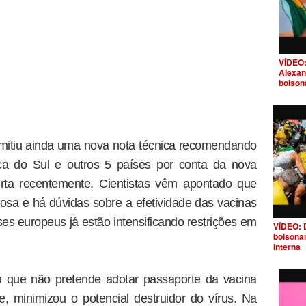
VÍDEO:
Alexan
bolson
 emitiu ainda uma nova nota técnica recomendando
rica do Sul e outros 5 países por conta da nova
erta recentemente. Cientistas vêm apontado que
iosa e há dúvidas sobre a efetividade das vacinas
ses europeus já estão intensificando restrições em
VÍDEO: 
bolsona
interna
ou que não pretende adotar passaporte da vacina
, minimizou o potencial destruidor do vírus. Na