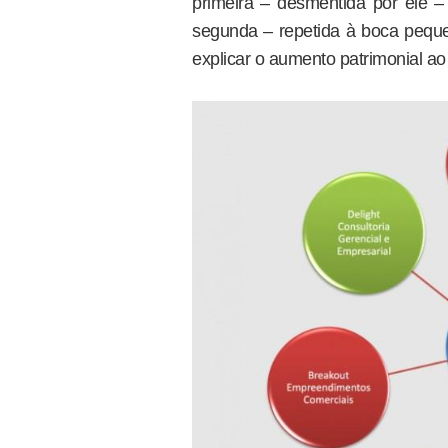
primeira – desmentida por ele – 
segunda – repetida à boca pequen
explicar o aumento patrimonial a