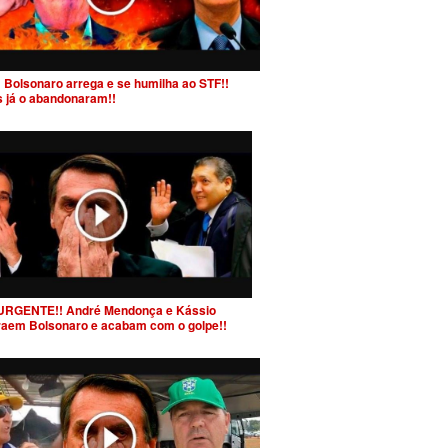
 Bolsonaro arrega e se humilha ao STF!!
s já o abandonaram!!
URGENTE!! André Mendonça e Kássio
raem Bolsonaro e acabam com o golpe!!