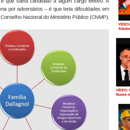
é que sairia candidato a algum cargo eletivo. A
a por adversários – é que teria dificuldades em
o Conselho Nacional do Ministério Público (CNMP).
VÍDEO:
Aliado
VÍDEO: 
Nunes t