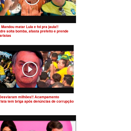
 Mandou matar Lula e foi pra jaula!!
dre solta bomba, afasta prefeito e prende
aristas
Desviaram milhões!! Acampamento
rista tem briga após denúncias de corrupção