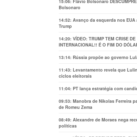
15:06:
Flávio Bolsonaro DESCUMPRE 
Bolsonaro
14:52:
Avanço da esquerda nos EUA
Trump
14:20:
VÍDEO: TRUMP TEM CRlSE DE
INTERNACIONAL!! É O FIM DO DÓLA
13:14:
Rússia propõe ao governo Lula
11:43:
Levantamento revela que Luli
ciclos eleitorais
11:04:
PT lança estratégia com candi
09:53:
Manobra de Nikolas Ferreira pa
de Romeu Zema
08:49:
Alexandre de Moraes nega recu
políticas