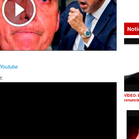
Notí
/Youtube
e:
VÍDEO: 
renunci