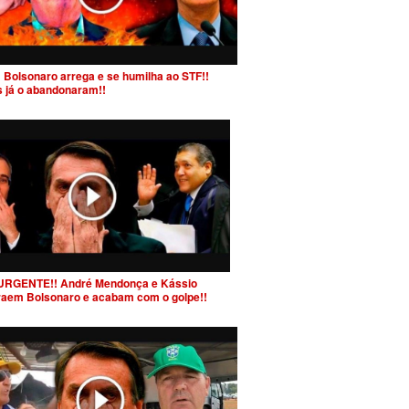
 Bolsonaro arrega e se humilha ao STF!!
s já o abandonaram!!
URGENTE!! André Mendonça e Kássio
raem Bolsonaro e acabam com o golpe!!