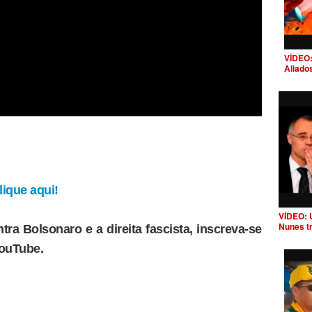
VÍDEO:
Aliado
ique aqui!
VÍDEO: 
Nunes t
tra Bolsonaro e a direita fascista, inscreva-se
YouTube.