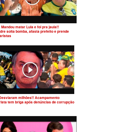
 Mandou matar Lula e foi pra jaula!!
dre solta bomba, afasta prefeito e prende
aristas
Desviaram milhões!! Acampamento
rista tem briga após denúncias de corrupção