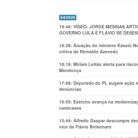
6/8/2026
19:48:
VÍDEO: JORGE MESSIAS AR
GOVERNO LULA E FLÁVIO SE DESES
18:28:
Atuação do ministro Kássio Nu
crítica de Reinaldo Azevedo
18:18:
Míriam Leitão alerta para risc
Mendonça
17:58:
Deputado do PL sugere ação mi
denúncias
15:55:
Exército avança na modernizaç
camicases
15:44:
Alfredo Gaspar descumpre dec
vice de Flávio Bolsonaro