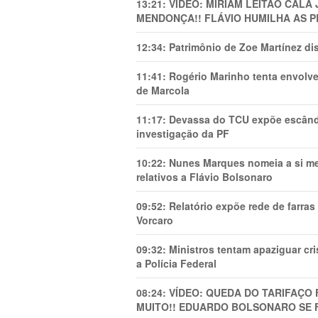
13:21:
VÍDEO: MIRIAM LEITÃO CAL
MENDONÇA!! FLÁVIO HUMILHA AS P
12:34:
Patrimônio de Zoe Martínez d
11:41:
Rogério Marinho tenta envolve
de Marcola
11:17:
Devassa do TCU expõe escânda
investigação da PF
10:22:
Nunes Marques nomeia a si mes
relativos a Flávio Bolsonaro
09:52:
Relatório expõe rede de farra
Vorcaro
09:32:
Ministros tentam apaziguar c
a Polícia Federal
08:24:
VÍDEO: QUEDA DO TARIFAÇO 
MUITO!! EDUARDO BOLSONARO SE 