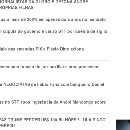
A JORNALISTAS DA GLOBO E DETONA ANDRÉ
RÓPRIAS FILHAS
ispara mais de 200% em apenas dois anos no mandato
r cúpula do governo e vai ao STF por quebra de sigilo
lo das emendas PIX e Flávio Dino aciona
mo para função de juiz auxiliar e atrai processos
s e NEGOCIATAS de Fábio Faria com banqueiro Daniel
rise no STF apos ingerência de André Mendonça sobre
FAZ TRUMP PERDER US$ 100 BILHÕES!! LULA RINDO
FERR0U