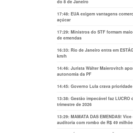
do 8 de Janeiro
17:48:
EUA exigem vantagens comercia
açúcar
17:29:
Ministros do STF formam maio
de emendas
16:33:
Rio de Janeiro entra em ESTÁ
km/h
14:46:
Jurista Wálter Maierovitch ap
autonomia da PF
14:45:
Governo Lula crava prioridade 
13:38:
Gestão impecável faz LUCRO d
trimestre de 2026
13:29:
MAMATA DAS EMENDAS! Vice de 
auditoria com rombo de R$ 49 milhõe