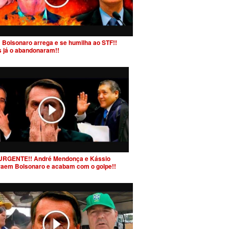
 Bolsonaro arrega e se humilha ao STF!!
s já o abandonaram!!
URGENTE!! André Mendonça e Kássio
raem Bolsonaro e acabam com o golpe!!