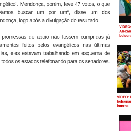
angélico". Mendonça, porém, teve 47 votos, o que
 "Vamos buscar um por um", disse um dos
donça, logo após a divulgação do resultado.
VÍDEO:
Alexan
bolson
s promessas de apoio não fossem cumpridas já
mentos feitos pelos evangélicos nas últimas
ias, eles estavam trabalhando em esquema de
e todos os estados telefonando para os senadores.
VÍDEO: 
bolsona
interna