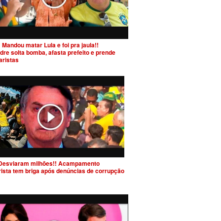
 Mandou matar Lula e foi pra jaula!!
dre solta bomba, afasta prefeito e prende
aristas
Desviaram milhões!! Acampamento
rista tem briga após denúncias de corrupção