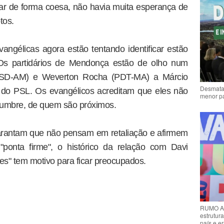
ar de forma coesa, não havia muita esperança de
tos.
vangélicas agora estão tentando identificar estão
. Os partidários de Mendonça estão de olho num
PSD-AM) e Weverton Rocha (PDT-MA) a Márcio
Desmata
ras do PSL. Os evangélicos acreditam que eles não
menor p
olumbre, de quem são próximos.
arantam que não pensam em retaliação e afirmem
onta firme", o histórico da relação com Davi
es" tem motivo para ficar preocupados.
RUMO AO
estrutura
país e e