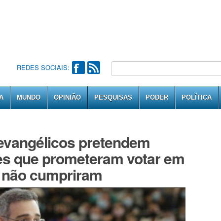
REDES SOCIAIS:
A
MUNDO
OPINIÃO
PESQUISAS
PODER
POLÍTICA
 evangélicos pretendem
es que prometeram votar em
 não cumpriram