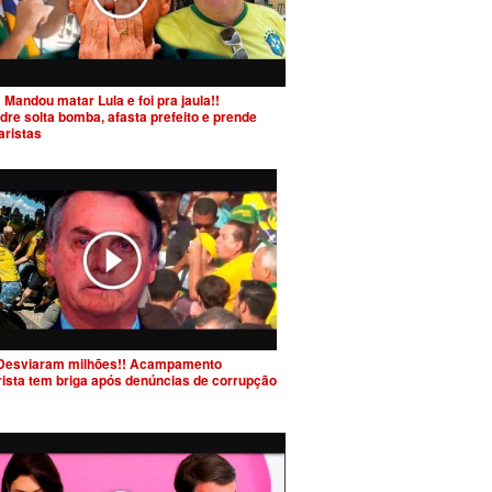
 Mandou matar Lula e foi pra jaula!!
dre solta bomba, afasta prefeito e prende
aristas
Desviaram milhões!! Acampamento
rista tem briga após denúncias de corrupção