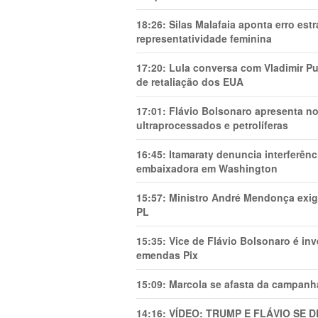
18:26:
Silas Malafaia aponta erro es
representatividade feminina
17:20:
Lula conversa com Vladimir Put
de retaliação dos EUA
17:01:
Flávio Bolsonaro apresenta no
ultraprocessados e petrolíferas
16:45:
Itamaraty denuncia interferên
embaixadora em Washington
15:57:
Ministro André Mendonça exig
PL
15:35:
Vice de Flávio Bolsonaro é in
emendas Pix
15:09:
Marcola se afasta da campanha
14:16:
VÍDEO: TRUMP E FLÁVIO SE 