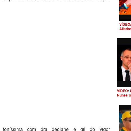
VÍDEO:
Aliado
VÍDEO: 
Nunes t
fortíssima com dra deolane e gil do vigor