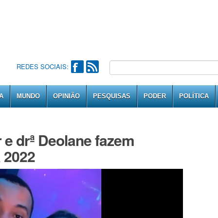
REDES SOCIAIS:
A
MUNDO
OPINIÃO
PESQUISAS
PODER
POLÍTICA
r e drª Deolane fazem
 2022