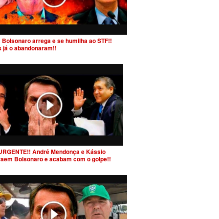
 Bolsonaro arrega e se humilha ao STF!!
s já o abandonaram!!
URGENTE!! André Mendonça e Kássio
raem Bolsonaro e acabam com o golpe!!