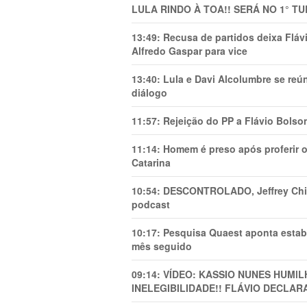
LULA RINDO À TOA!! SERÁ NO 1° TU
13:49:
Recusa de partidos deixa Flá
Alfredo Gaspar para vice
13:40:
Lula e Davi Alcolumbre se reú
diálogo
11:57:
Rejeição do PP a Flávio Bolso
11:14:
Homem é preso após proferir o
Catarina
10:54:
DESCONTROLADO, Jeffrey Chiqu
podcast
10:17:
Pesquisa Quaest aponta estab
mês seguido
09:14:
VÍDEO: KASSIO NUNES HUMl
INELEGIBILIDADE!! FLÁVIO DECLAR