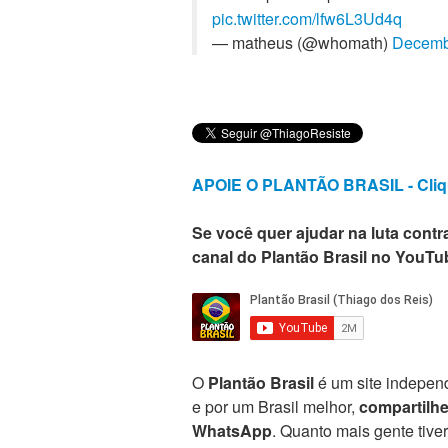
pic.twitter.com/lfw6L3Ud4q
— matheus (@whomath)
Decemb
APOIE O PLANTÃO BRASIL - Cliq
Se você quer ajudar na luta contra
canal do Plantão Brasil no YouTu
O
Plantão Brasil
é um site independ
e por um Brasil melhor,
compartilh
WhatsApp
. Quanto mais gente tive