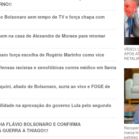
RNO!!
vio Bolsonaro sem tempo de TV e força chapa com
nem na casa de Alexandre de Moraes para retomar
VÍDEO:
APÓS AT
naro força escolha de Rogério Marinho como vice
RETALIA
fensas racistas e xenofóbicas contra médico em Santa
ini, aliado de Bolsonaro, surta ao vivo e FOGE de
ilidade na aprovação do governo Lula pelo segundo
LHA FLÁVIO BOLSONARO E CONFIRMA
Recupera
A GUERRA A THIAGO!!!
marca hi
petróleo