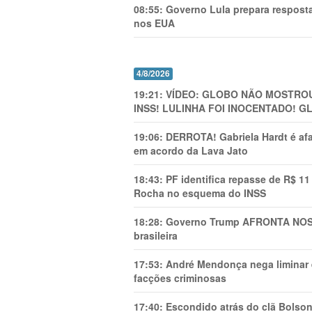
08:55:
Governo Lula prepara resposta
nos EUA
4/8/2026
19:21:
VÍDEO: GLOBO NÃO MOSTROU
INSS! LULINHA FOI INOCENTADO! 
19:06:
DERROTA! Gabriela Hardt é af
em acordo da Lava Jato
18:43:
PF identifica repasse de R$ 1
Rocha no esquema do INSS
18:28:
Governo Trump AFRONTA NOSS
brasileira
17:53:
André Mendonça nega liminar e
facções criminosas
17:40:
Escondido atrás do clã Bolsona