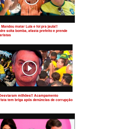
 Mandou matar Lula e foi pra jaula!!
dre solta bomba, afasta prefeito e prende
aristas
Desviaram milhões!! Acampamento
rista tem briga após denúncias de corrupção