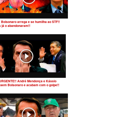
 Bolsonaro arrega e se humilha ao STF!!
s já o abandonaram!!
URGENTE!! André Mendonça e Kássio
raem Bolsonaro e acabam com o golpe!!