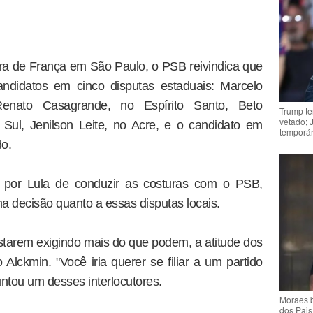
ra de França em São Paulo, o PSB reivindica que
andidatos em cinco disputas estaduais: Marcelo
Renato Casagrande, no Espírito Santo, Beto
Trump te
vetado; 
Sul, Jenilson Leite, no Acre, e o candidato em
temporár
o.
 por Lula de conduzir as costuras com o PSB,
 decisão quanto a essas disputas locais.
starem exigindo mais do que podem, a atitude dos
Alckmin. "Você iria querer se filiar a um partido
tou um desses interlocutores.
Moraes b
dos Pais