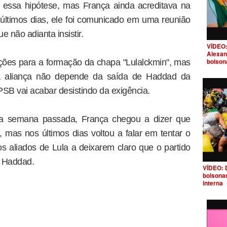
 essa hipótese, mas França ainda acreditava na
últimos dias, ele foi comunicado em uma reunião
 não adianta insistir.
VÍDEO:
Alexan
bolson
ões para a formação da chapa "Lulalckmin", mas
a aliança não depende da saída de Haddad da
 PSB vai acabar desistindo da exigência.
na semana passada, França chegou a dizer que
 mas nos últimos dias voltou a falar em tentar o
s aliados de Lula a deixarem claro que o partido
e Haddad.
VÍDEO: 
bolsona
interna