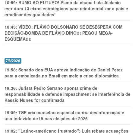
10:59:
RUMO AO FUTURO! Plano da chapa Lula-Alckmin
estrutura 13 eixos estratégicos para reindustrializar o país e
erradicar desigualdades!
10:43:
VÍDEO: FLÁVIO BOLSONARO SE DESESPERA COM
DECISÃO-BOMBA DE FLÁVIO DINO!!! PEGOU MEGA-
ESQUEMA!!!!
7/8/2026
19:58:
Senado dos EUA aprova indicação de Daniel Perez
para a embaixada no Brasil em meio a crise diplomática
19:36:
Jurista Pedro Serrano aponta crime de
responsabilidade e defende impeachment se interferência de
Kassio Nunes for confirmada
19:09:
TSE cria conselho especial contra desinformação e
uso indevido de IA nas eleições de 2026
19:02:
"Latino-americano frustrado": Lula rebate acusações