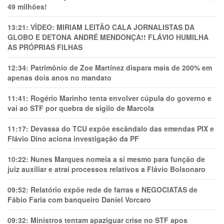
49 milhões!
13:21:
VÍDEO: MIRIAM LEITÃO CALA JORNALISTAS DA
GLOBO E DETONA ANDRÉ MENDONÇA!! FLÁVIO HUMILHA
AS PRÓPRIAS FILHAS
12:34:
Patrimônio de Zoe Martínez dispara mais de 200% em
apenas dois anos no mandato
11:41:
Rogério Marinho tenta envolver cúpula do governo e
vai ao STF por quebra de sigilo de Marcola
11:17:
Devassa do TCU expõe escândalo das emendas PIX e
Flávio Dino aciona investigação da PF
10:22:
Nunes Marques nomeia a si mesmo para função de
juiz auxiliar e atrai processos relativos a Flávio Bolsonaro
09:52:
Relatório expõe rede de farras e NEGOCIATAS de
Fábio Faria com banqueiro Daniel Vorcaro
09:32:
Ministros tentam apaziguar crise no STF apos