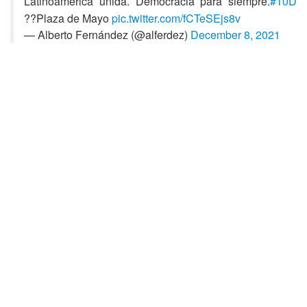
Latinoamérica unida. Democracia para siempre.
#10D
??Plaza de Mayo
pic.twitter.com/fCTeSEjs8v
— Alberto Fernández (@alferdez)
December 8, 2021