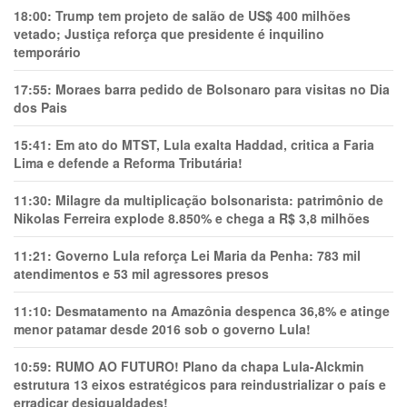
18:00:
Trump tem projeto de salão de US$ 400 milhões
vetado; Justiça reforça que presidente é inquilino
temporário
17:55:
Moraes barra pedido de Bolsonaro para visitas no Dia
dos Pais
15:41:
Em ato do MTST, Lula exalta Haddad, critica a Faria
Lima e defende a Reforma Tributária!
11:30:
Milagre da multiplicação bolsonarista: patrimônio de
Nikolas Ferreira explode 8.850% e chega a R$ 3,8 milhões
11:21:
Governo Lula reforça Lei Maria da Penha: 783 mil
atendimentos e 53 mil agressores presos
11:10:
Desmatamento na Amazônia despenca 36,8% e atinge
menor patamar desde 2016 sob o governo Lula!
10:59:
RUMO AO FUTURO! Plano da chapa Lula-Alckmin
estrutura 13 eixos estratégicos para reindustrializar o país e
erradicar desigualdades!