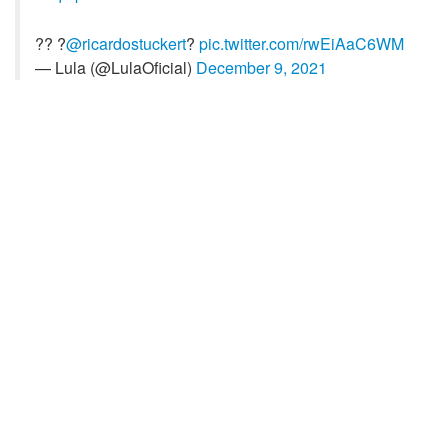
?? ?
@ricardostuckert
?
pic.twitter.com/rwEiAaC6WM
— Lula (@LulaOficial)
December 9, 2021