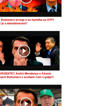
 Bolsonaro arrega e se humilha ao STF!!
s já o abandonaram!!
URGENTE!! André Mendonça e Kássio
raem Bolsonaro e acabam com o golpe!!