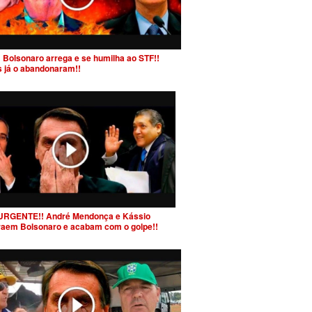
 Bolsonaro arrega e se humilha ao STF!!
s já o abandonaram!!
URGENTE!! André Mendonça e Kássio
raem Bolsonaro e acabam com o golpe!!