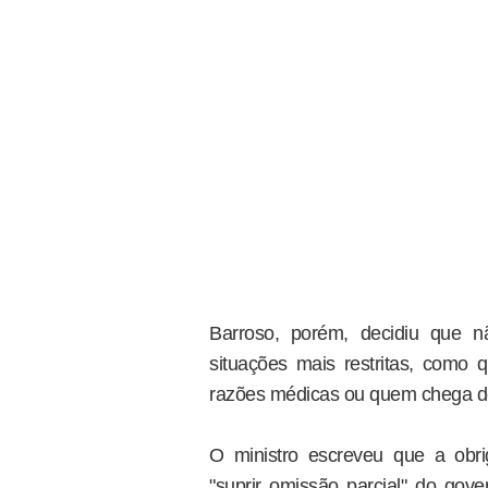
Barroso, porém, decidiu que 
situações mais restritas, com
razões médicas ou quem chega de
O ministro escreveu que a obr
"suprir omissão parcial" do gov