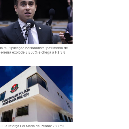
da multiplicação bolsonarista: patrimônio de
Ferreira explode 8.850% e chega a R$ 3,8
Lula reforça Lei Maria da Penha: 783 mil