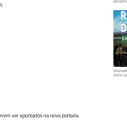
atendime
a.
Desmata
menor p
vem ser apontados na nova portaria.