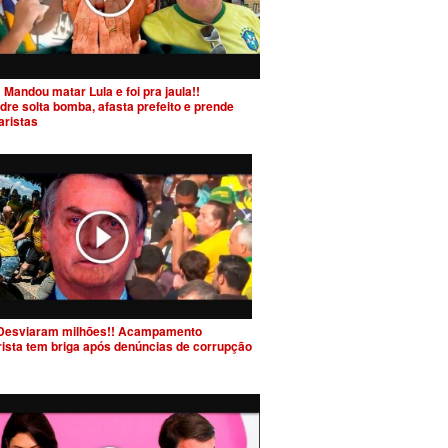
 Mandou matar Lula e foi pra jaula!!
dre solta bomba, afasta prefeito e prende
aristas
Desviaram milhões!! Acampamento
rista tem briga após denúncias de corrupção