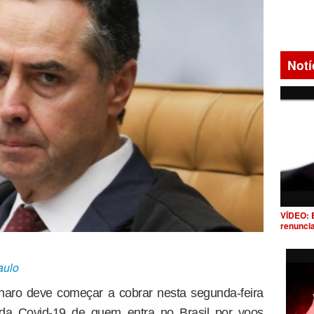
Notí
VÍDEO: 
renunci
aulo
naro deve começar a cobrar nesta segunda-feira
o da Covid-19 de quem entra no Brasil por voos