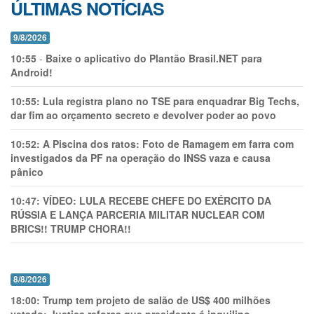
ÚLTIMAS NOTÍCIAS
9/8/2026
10:55
-
Baixe o aplicativo do Plantão Brasil.NET para
Android!
10:55:
Lula registra plano no TSE para enquadrar Big Techs,
dar fim ao orçamento secreto e devolver poder ao povo
10:52:
A Piscina dos ratos: Foto de Ramagem em farra com
investigados da PF na operação do INSS vaza e causa
pânico
10:47:
VÍDEO: LULA RECEBE CHEFE DO EXÉRCITO DA
RÚSSIA E LANÇA PARCERIA MILITAR NUCLEAR COM
BRICS!! TRUMP CHORA!!
8/8/2026
18:00:
Trump tem projeto de salão de US$ 400 milhões
vetado; Justiça reforça que presidente é inquilino