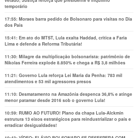
temporário
17:55:
Moraes barra pedido de Bolsonaro para visitas no Dia
dos Pais
15:41:
Em ato do MTST, Lula exalta Haddad, critica a Faria
Lima e defende a Reforma Tributária!
11:30:
Milagre da multiplicação bolsonarista: patrimônio de
Nikolas Ferreira explode 8.850% e chega a R$ 3,8 milhões
11:21:
Governo Lula reforça Lei Maria da Penha: 783 mil
atendimentos e 53 mil agressores presos
11:10:
Desmatamento na Amazônia despenca 36,8% e atinge
menor patamar desde 2016 sob o governo Lula!
10:59:
RUMO AO FUTURO! Plano da chapa Lula-Alckmin
estrutura 13 eixos estratégicos para reindustrializar o país e
erradicar desigualdades!
10:43:
VÍDEO: FLÁVIO BOLSONARO SE DESESPERA COM