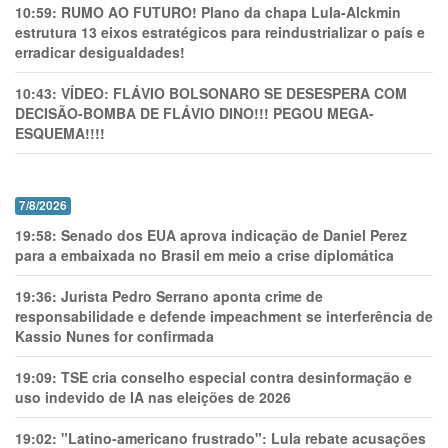
10:59:
RUMO AO FUTURO! Plano da chapa Lula-Alckmin
estrutura 13 eixos estratégicos para reindustrializar o país e
erradicar desigualdades!
10:43:
VÍDEO: FLÁVIO BOLSONARO SE DESESPERA COM
DECISÃO-BOMBA DE FLÁVIO DINO!!! PEGOU MEGA-
ESQUEMA!!!!
7/8/2026
19:58:
Senado dos EUA aprova indicação de Daniel Perez
para a embaixada no Brasil em meio a crise diplomática
19:36:
Jurista Pedro Serrano aponta crime de
responsabilidade e defende impeachment se interferência de
Kassio Nunes for confirmada
19:09:
TSE cria conselho especial contra desinformação e
uso indevido de IA nas eleições de 2026
19:02:
"Latino-americano frustrado": Lula rebate acusações