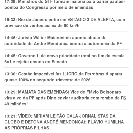
17:29:
Ministros do STF formam maioria para barrar pautas-
bomba do Congresso por meio de emendas
16:33:
Rio de Janeiro entra em ESTÁGIO 3 DE ALERTA, com
previsão de ventos acima de 90 km/h
14:46:
Jurista Wálter Maierovitch aponta abuso de
autoridade de André Mendonça contra a autonomia da PF
14:45:
Governo Lula crava prioridade total no fim da escala
6x1 e rejeita recuos no Senado
13:38:
Gestão impecável faz LUCRO da Petrobras disparar
quase 100% no segundo trimestre de 2026
13:29:
MAMATA DAS EMENDAS! Vice de Flávio Bolsonaro
vira alvo da PF após Dino enviar auditoria com rombo de R$
49 milhões!
13:21:
VÍDEO: MIRIAM LEITÃO CALA JORNALISTAS DA
GLOBO E DETONA ANDRÉ MENDONÇA!! FLÁVIO HUMILHA
AS PRÓPRIAS FILHAS