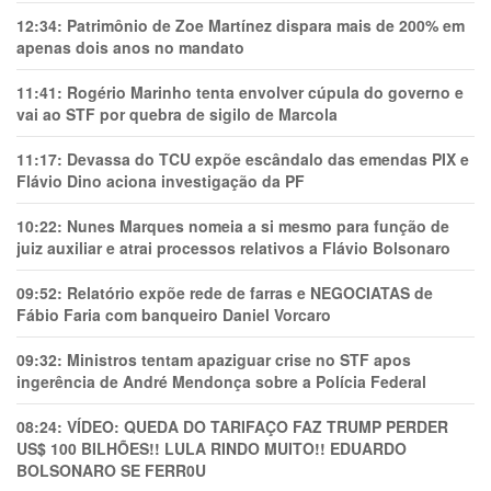
12:34:
Patrimônio de Zoe Martínez dispara mais de 200% em
apenas dois anos no mandato
11:41:
Rogério Marinho tenta envolver cúpula do governo e
vai ao STF por quebra de sigilo de Marcola
11:17:
Devassa do TCU expõe escândalo das emendas PIX e
Flávio Dino aciona investigação da PF
10:22:
Nunes Marques nomeia a si mesmo para função de
juiz auxiliar e atrai processos relativos a Flávio Bolsonaro
09:52:
Relatório expõe rede de farras e NEGOCIATAS de
Fábio Faria com banqueiro Daniel Vorcaro
09:32:
Ministros tentam apaziguar crise no STF apos
ingerência de André Mendonça sobre a Polícia Federal
08:24:
VÍDEO: QUEDA DO TARIFAÇO FAZ TRUMP PERDER
US$ 100 BILHÕES!! LULA RINDO MUITO!! EDUARDO
BOLSONARO SE FERR0U