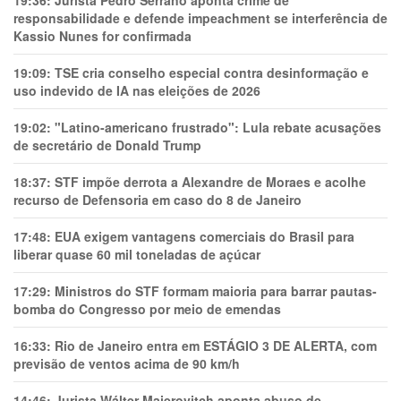
responsabilidade e defende impeachment se interferência de
Kassio Nunes for confirmada
19:09:
TSE cria conselho especial contra desinformação e
uso indevido de IA nas eleições de 2026
19:02:
"Latino-americano frustrado": Lula rebate acusações
de secretário de Donald Trump
18:37:
STF impõe derrota a Alexandre de Moraes e acolhe
recurso de Defensoria em caso do 8 de Janeiro
17:48:
EUA exigem vantagens comerciais do Brasil para
liberar quase 60 mil toneladas de açúcar
17:29:
Ministros do STF formam maioria para barrar pautas-
bomba do Congresso por meio de emendas
16:33:
Rio de Janeiro entra em ESTÁGIO 3 DE ALERTA, com
previsão de ventos acima de 90 km/h
14:46:
Jurista Wálter Maierovitch aponta abuso de