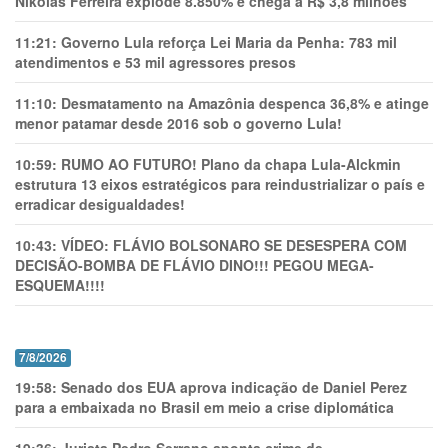
Nikolas Ferreira explode 8.850% e chega a R$ 3,8 milhões
11:21:
Governo Lula reforça Lei Maria da Penha: 783 mil
atendimentos e 53 mil agressores presos
11:10:
Desmatamento na Amazônia despenca 36,8% e atinge
menor patamar desde 2016 sob o governo Lula!
10:59:
RUMO AO FUTURO! Plano da chapa Lula-Alckmin
estrutura 13 eixos estratégicos para reindustrializar o país e
erradicar desigualdades!
10:43:
VÍDEO: FLÁVIO BOLSONARO SE DESESPERA COM
DECISÃO-BOMBA DE FLÁVIO DINO!!! PEGOU MEGA-
ESQUEMA!!!!
7/8/2026
19:58:
Senado dos EUA aprova indicação de Daniel Perez
para a embaixada no Brasil em meio a crise diplomática
19:36:
Jurista Pedro Serrano aponta crime de