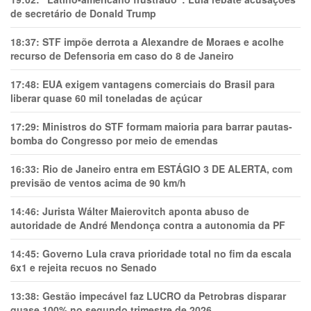
de secretário de Donald Trump
18:37:
STF impõe derrota a Alexandre de Moraes e acolhe
recurso de Defensoria em caso do 8 de Janeiro
17:48:
EUA exigem vantagens comerciais do Brasil para
liberar quase 60 mil toneladas de açúcar
17:29:
Ministros do STF formam maioria para barrar pautas-
bomba do Congresso por meio de emendas
16:33:
Rio de Janeiro entra em ESTÁGIO 3 DE ALERTA, com
previsão de ventos acima de 90 km/h
14:46:
Jurista Wálter Maierovitch aponta abuso de
autoridade de André Mendonça contra a autonomia da PF
14:45:
Governo Lula crava prioridade total no fim da escala
6x1 e rejeita recuos no Senado
13:38:
Gestão impecável faz LUCRO da Petrobras disparar
quase 100% no segundo trimestre de 2026