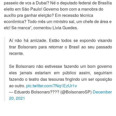
passeio de vcs a Dubai? Né o deputado federal de Brasília
eleito em São Paulo! Governo bom com a manobra do
auxílio pra ganhar eleição? Em recessão técnica
econômica? Todo mês um ministro sai, um chefe de área e
etc! Se manca”, comentou Livia Guedes.
Aí não há amizade. Estão todos se expondo visando
tirar Bolsonaro para retornar o Brasil ao seu passado
recente.
Se Bolsonaro não estivesse fazendo um bom governo
eles jamais estariam em público assim, seguiriam
fazendo o teatro das tesouras fingindo um ser oposição
ao outro.
pic.twitter.com/7Nq1EzUr1v
— Eduardo Bolsonaro???? (@BolsonaroSP)
December
20, 2021