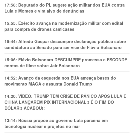
17:58:
Deputado do PL sugere ação militar dos EUA contra
Lula e Moraes e vira alvo de denúncias
15:55:
Exército avança na modernização militar com edital
para compra de drones camicases
15:44:
Alfredo Gaspar descumpre declaração pública sobre
candidatura ao Senado para ser vice de Flávio Bolsonaro
15:06:
Flávio Bolsonaro DESCUMPRE promessa e ESCONDE
contas de filme sobre Jair Bolsonaro
14:52:
Avanço da esquerda nos EUA ameaça bases do
movimento MAGA e assusta Donald Trump
14:20:
VÍDEO: TRUMP TEM CRlSE DE PÂNlCO APÓS LULA E
CHINA LANÇAREM PIX INTERNACIONAL!! É O FIM DO
DÓLAR!! ACABOU!!
13:14:
Rússia propõe ao governo Lula parceria em
tecnologia nuclear e projetos no mar