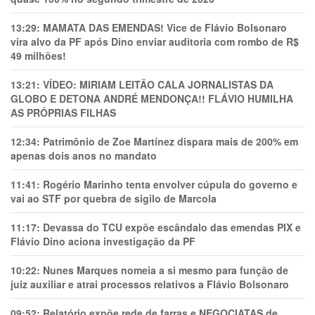
13:29:
MAMATA DAS EMENDAS! Vice de Flávio Bolsonaro
vira alvo da PF após Dino enviar auditoria com rombo de R$
49 milhões!
13:21:
VÍDEO: MIRIAM LEITÃO CALA JORNALISTAS DA
GLOBO E DETONA ANDRÉ MENDONÇA!! FLÁVIO HUMILHA
AS PRÓPRIAS FILHAS
12:34:
Patrimônio de Zoe Martínez dispara mais de 200% em
apenas dois anos no mandato
11:41:
Rogério Marinho tenta envolver cúpula do governo e
vai ao STF por quebra de sigilo de Marcola
11:17:
Devassa do TCU expõe escândalo das emendas PIX e
Flávio Dino aciona investigação da PF
10:22:
Nunes Marques nomeia a si mesmo para função de
juiz auxiliar e atrai processos relativos a Flávio Bolsonaro
09:52:
Relatório expõe rede de farras e NEGOCIATAS de