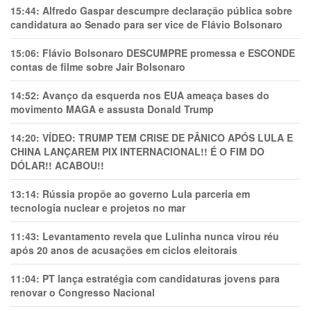
15:44:
Alfredo Gaspar descumpre declaração pública sobre
candidatura ao Senado para ser vice de Flávio Bolsonaro
15:06:
Flávio Bolsonaro DESCUMPRE promessa e ESCONDE
contas de filme sobre Jair Bolsonaro
14:52:
Avanço da esquerda nos EUA ameaça bases do
movimento MAGA e assusta Donald Trump
14:20:
VÍDEO: TRUMP TEM CRlSE DE PÂNlCO APÓS LULA E
CHINA LANÇAREM PIX INTERNACIONAL!! É O FIM DO
DÓLAR!! ACABOU!!
13:14:
Rússia propõe ao governo Lula parceria em
tecnologia nuclear e projetos no mar
11:43:
Levantamento revela que Lulinha nunca virou réu
após 20 anos de acusações em ciclos eleitorais
11:04:
PT lança estratégia com candidaturas jovens para
renovar o Congresso Nacional