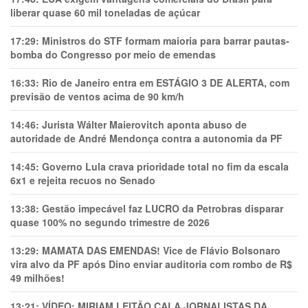
liberar quase 60 mil toneladas de açúcar
17:29:
Ministros do STF formam maioria para barrar pautas-
bomba do Congresso por meio de emendas
16:33:
Rio de Janeiro entra em ESTÁGIO 3 DE ALERTA, com
previsão de ventos acima de 90 km/h
14:46:
Jurista Wálter Maierovitch aponta abuso de
autoridade de André Mendonça contra a autonomia da PF
14:45:
Governo Lula crava prioridade total no fim da escala
6x1 e rejeita recuos no Senado
13:38:
Gestão impecável faz LUCRO da Petrobras disparar
quase 100% no segundo trimestre de 2026
13:29:
MAMATA DAS EMENDAS! Vice de Flávio Bolsonaro
vira alvo da PF após Dino enviar auditoria com rombo de R$
49 milhões!
13:21:
VÍDEO: MIRIAM LEITÃO CALA JORNALISTAS DA