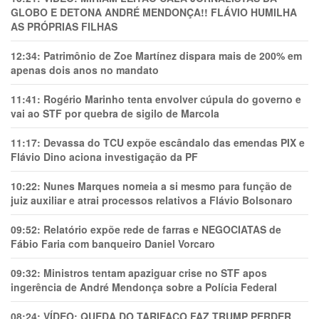
GLOBO E DETONA ANDRÉ MENDONÇA!! FLÁVIO HUMILHA
AS PRÓPRIAS FILHAS
12:34:
Patrimônio de Zoe Martínez dispara mais de 200% em
apenas dois anos no mandato
11:41:
Rogério Marinho tenta envolver cúpula do governo e
vai ao STF por quebra de sigilo de Marcola
11:17:
Devassa do TCU expõe escândalo das emendas PIX e
Flávio Dino aciona investigação da PF
10:22:
Nunes Marques nomeia a si mesmo para função de
juiz auxiliar e atrai processos relativos a Flávio Bolsonaro
09:52:
Relatório expõe rede de farras e NEGOCIATAS de
Fábio Faria com banqueiro Daniel Vorcaro
09:32:
Ministros tentam apaziguar crise no STF apos
ingerência de André Mendonça sobre a Polícia Federal
08:24:
VÍDEO: QUEDA DO TARIFAÇO FAZ TRUMP PERDER