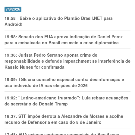
7/8/2026
19:58
-
Baixe o aplicativo do Plantão Brasil.NET para
Android!
19:58:
Senado dos EUA aprova indicação de Daniel Perez
para a embaixada no Brasil em meio a crise diplomática
19:36:
Jurista Pedro Serrano aponta crime de
responsabilidade e defende impeachment se interferência de
Kassio Nunes for confirmada
19:09:
TSE cria conselho especial contra desinformação e
uso indevido de IA nas eleições de 2026
19:02:
"Latino-americano frustrado": Lula rebate acusações
de secretário de Donald Trump
18:37:
STF impõe derrota a Alexandre de Moraes e acolhe
recurso de Defensoria em caso do 8 de Janeiro
17:48:
EUA exigem vantagens comerciais do Brasil para