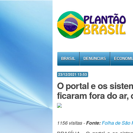
BRASIL
DENÚNCIAS
ECONOMI
23/12/2021 13:53
O portal e os sist
ficaram fora do ar,
1156 visitas -
Fonte:
Folha de São 