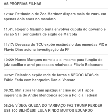
AS PRÓPRIAS FILHAS
12:34:
Patrimônio de Zoe Martínez dispara mais de 200% em
apenas dois anos no mandato
11:41:
Rogério Marinho tenta envolver cúpula do governo e
vai ao STF por quebra de sigilo de Marcola
11:17:
Devassa do TCU expõe escândalo das emendas PIX e
Flávio Dino aciona investigação da PF
10:22:
Nunes Marques nomeia a si mesmo para função de
juiz auxiliar e atrai processos relativos a Flávio Bolsonaro
09:52:
Relatório expõe rede de farras e NEGOCIATAS de
Fábio Faria com banqueiro Daniel Vorcaro
09:32:
Ministros tentam apaziguar crise no STF apos
ingerência de André Mendonça sobre a Polícia Federal
08:24:
VÍDEO: QUEDA DO TARIFAÇO FAZ TRUMP PERDER
US$ 100 BILHÕES!! LULA RINDO MUITO!! EDUARDO