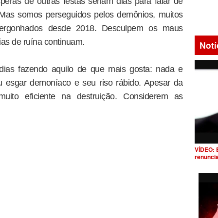
eras de outras festas seriam dias para falar de
 Mas somos perseguidos pelos demônios, muitos
savergonhados desde 2018. Desculpem os maus
ias de ruína continuam.
Notí
dias fazendo aquilo de que mais gosta: nada e
u esgar demoníaco e seu riso rábido. Apesar da
muito eficiente na destruição. Considerem as
VÍDEO: 
renunci