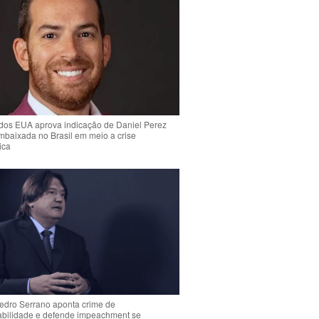
dos EUA aprova indicação de Daniel Perez
mbaixada no Brasil em meio a crise
ica
Pedro Serrano aponta crime de
abilidade e defende impeachment se