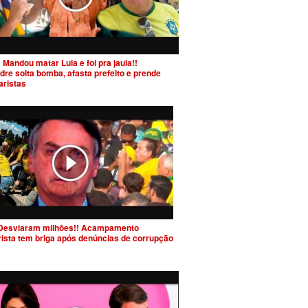
 Mandou matar Lula e foi pra jaula!!
dre solta bomba, afasta prefeito e prende
aristas
Desviaram milhões!! Acampamento
rista tem briga após denúncias de corrupção