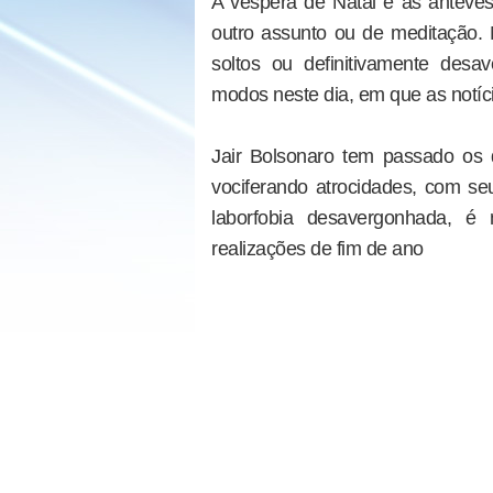
A véspera de Natal e as antevésp
outro assunto ou de meditação.
soltos ou definitivamente de
modos neste dia, em que as notíc
Jair Bolsonaro tem passado os 
vociferando atrocidades, com se
laborfobia desavergonhada, é 
realizações de fim de ano