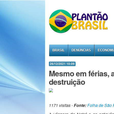
BRASIL
DENÚNCIAS
ECONOMI
26/12/2021 10:09
Mesmo em férias, 
destruição
1171 visitas -
Fonte:
Folha de São 