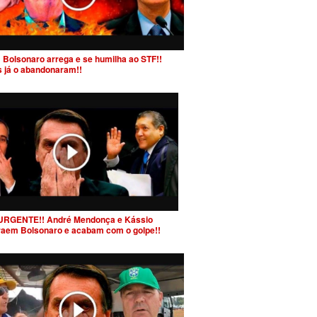
 Bolsonaro arrega e se humilha ao STF!!
s já o abandonaram!!
URGENTE!! André Mendonça e Kássio
raem Bolsonaro e acabam com o golpe!!