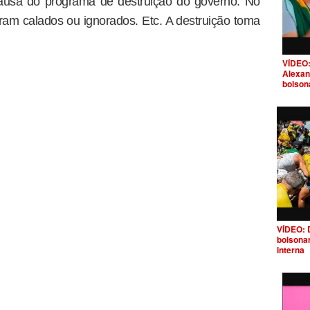
ausa do programa de destruição do governo. No
ram calados ou ignorados. Etc. A destruição toma
VÍDEO:
Alexan
bolson
VÍDEO: 
bolsona
interna