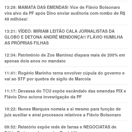
13:29:
MAMATA DAS EMENDAS! Vice de Flávio Bolsonaro
vira alvo da PF após Dino enviar auditoria com rombo de R$
49 milhões!
13:21:
VÍDEO: MIRIAM LEITÃO CALA JORNALISTAS DA
GLOBO E DETONA ANDRÉ MENDONÇA!! FLÁVIO HUMILHA
AS PRÓPRIAS FILHAS
12:34:
Patrimônio de Zoe Martínez dispara mais de 200% em
apenas dois anos no mandato
11:41:
Rogério Marinho tenta envolver cúpula do governo e
vai ao STF por quebra de sigilo de Marcola
11:17:
Devassa do TCU expõe escândalo das emendas PIX e
Flávio Dino aciona investigação da PF
10:22:
Nunes Marques nomeia a si mesmo para função de
juiz auxiliar e atrai processos relativos a Flávio Bolsonaro
09:52:
Relatório expõe rede de farras e NEGOCIATAS de