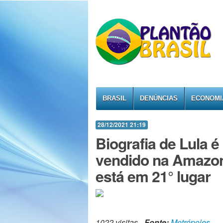
BRASIL
DENÚNCIAS
ECONOMI
28/12/2021 21:19
Biografia de Lula é
vendido na Amazon
está em 21° lugar
1022 visitas -
Fonte:
Metrópoles