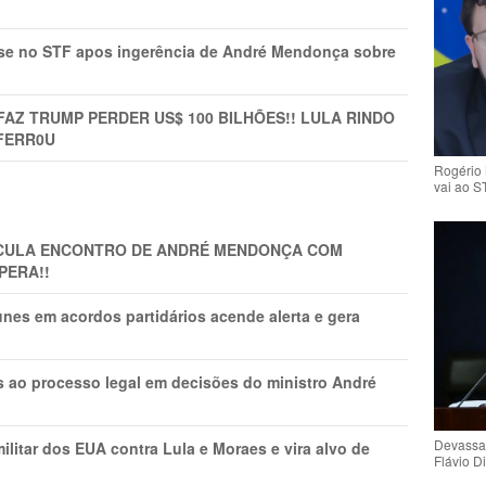
rise no STF apos ingerência de André Mendonça sobre
FAZ TRUMP PERDER US$ 100 BILHÕES!! LULA RINDO
FERR0U
Rogério 
vai ao S
TICULA ENCONTRO DE ANDRÉ MENDONÇA COM
PERA!!
nes em acordos partidários acende alerta e gera
os ao processo legal em decisões do ministro André
Devassa
litar dos EUA contra Lula e Moraes e vira alvo de
Flávio D