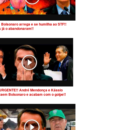
 Bolsonaro arrega e se humilha ao STF!!
s já o abandonaram!!
URGENTE!! André Mendonça e Kássio
raem Bolsonaro e acabam com o golpe!!