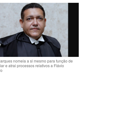
arques nomeia a si mesmo para função de
liar e atrai processos relativos a Flávio
ro