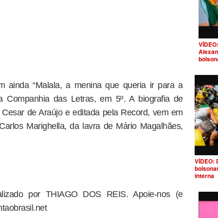
VÍDEO:
Alexan
bolson
m ainda “Malala, a menina que queria ir para a
da Companhia das Letras, em 5º. A biografia de
o Cesar de Araújo e editada pela Record, vem em
Carlos Marighella, da lavra de Mário Magalhães,
VÍDEO: 
bolsona
interna
dealizado por THIAGO DOS REIS. Apoie-nos (e
taobrasil.net