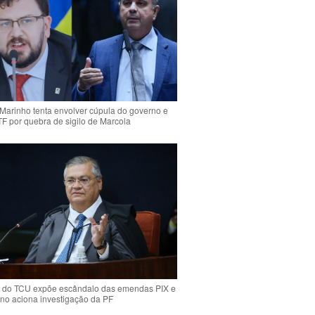
Marinho tenta envolver cúpula do governo e
TF por quebra de sigilo de Marcola
 do TCU expõe escândalo das emendas PIX e
ino aciona investigação da PF