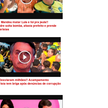
 Mandou matar Lula e foi pra jaula!!
dre solta bomba, afasta prefeito e prende
aristas
Desviaram milhões!! Acampamento
rista tem briga após denúncias de corrupção