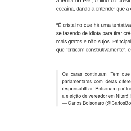
a lenha no PR”, o filho do pres
cocaína, dando a entender que a 
“É cristalino que há uma tentati
se fazendo de idiota para tirar cr
mais gratos e não sujos. Princi
que “criticam construtivamente”, e
Os caras continuam! Tem que 
parlamentares com ideias difer
responsabilizar Bolsonaro por t
a eleição de vereador em Niterói!
— Carlos Bolsonaro (@CarlosBo