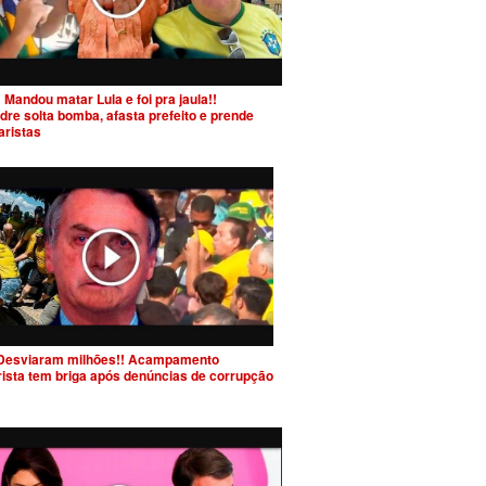
 Mandou matar Lula e foi pra jaula!!
dre solta bomba, afasta prefeito e prende
aristas
Desviaram milhões!! Acampamento
rista tem briga após denúncias de corrupção