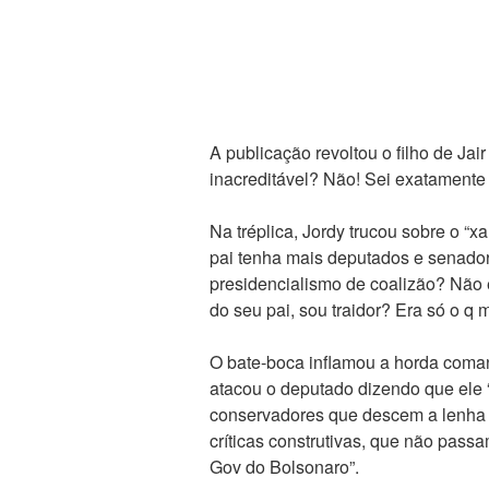
A publicação revoltou o filho de Jai
inacreditável? Não! Sei exatament
Na tréplica, Jordy trucou sobre o “
pai tenha mais deputados e senador
presidencialismo de coalizão? Não e
do seu pai, sou traidor? Era só o q m
O bate-boca inflamou a horda coma
atacou o deputado dizendo que ele “
conservadores que descem a lenha n
críticas construtivas, que não pass
Gov do Bolsonaro”.