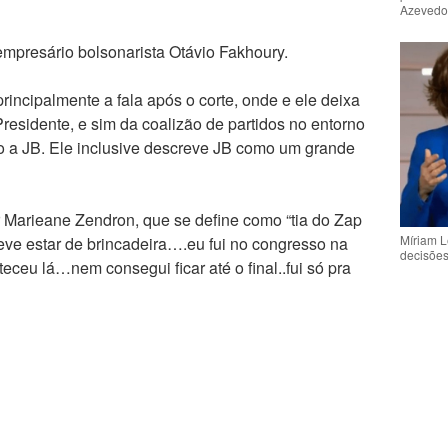
Azeved
 empresário bolsonarista Otávio Fakhoury.
 principalmente a fala após o corte, onde e ele deixa
residente, e sim da coalizão de partidos no entorno
ão a JB. Ele inclusive descreve JB como um grande
or Marieane Zendron, que se define como “tia do Zap
Míriam L
eve estar de brincadeira….eu fui no congresso na
decisõe
ceu lá…nem consegui ficar até o final..fui só pra