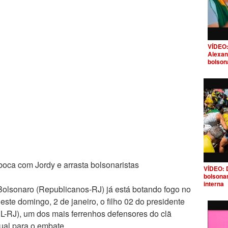
VÍDEO:
Alexan
bolson
boca com Jordy e arrasta bolsonaristas
VÍDEO: 
bolsona
interna
lsonaro (Republicanos-RJ) já está botando fogo no
este domingo, 2 de janeiro, o filho 02 do presidente
L-RJ), um dos mais ferrenhos defensores do clã
rtual para o embate.