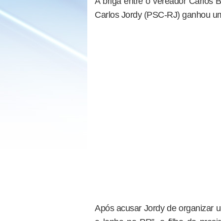
A briga entre o vereador Carlos 
Carlos Jordy (PSC-RJ) ganhou um n
Após acusar Jordy de organizar 