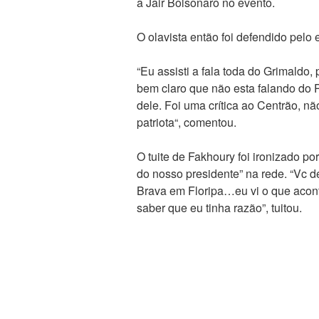
a Jair Bolsonaro no evento.
O olavista então foi defendido pelo
“Eu assisti a fala toda do Grimaldo,
bem claro que não esta falando do P
dele. Foi uma crítica ao Centrão, n
patriota“, comentou.
O tuite de Fakhoury foi ironizado p
do nosso presidente” na rede. “Vc d
Brava em Floripa…eu vi o que aconte
saber que eu tinha razão”, tuitou.