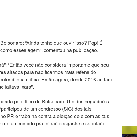
r Bolsonaro: “Ainda tenho que ouvir isso? Pqp! É
e como esses agem”, comentou na publicação.
xará”: “Então você não considera importante que seu
es aliados para não ficarmos mais refens do
ntendi sua crítica. Então agora, desde 2016 ao lado
e faltava, xará”.
ndada pelo filho de Bolsonaro. Um dos seguidores
participou de um condresso (SIC) dos tais
o PR e trabalha contra a eleição dele com as tais
am de um método pra minar, desgastar e sabotar o