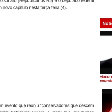
Bolsonaro (Republicanos-RJ) e o deputado federal
ovo capítulo nesta terça-feira (4).
Notí
VÍDEO: 
renunci
um evento que reuniu “conservadores que descem