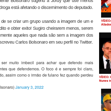
idente Bolsonaro sugeriu a Jordy que use menos
droga está afetando o discernimento do deputado.
VÍDEO:
va de se criar um grupo usando a imagem de um e
Aliado
édito e obter exito! Sugiro cheirarem menos, serem
palmente aqueles que nada são sem a imagem dos
screveu Carlos Bolsonaro em seu perfil no Twitter.
ser muito imbecil para achar que defendo mais
entes que defendemos. O foco é e sempre foi claro,
udo, assim como o irmão de fulano fez quando perdeu
VÍDEO: 
Nunes t
lsonaro)
January 3, 2022