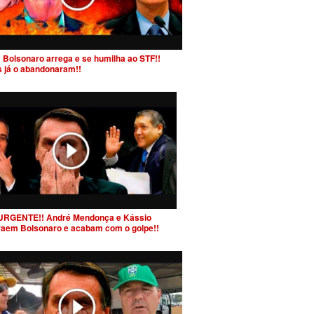
 Bolsonaro arrega e se humilha ao STF!!
s já o abandonaram!!
URGENTE!! André Mendonça e Kássio
raem Bolsonaro e acabam com o golpe!!