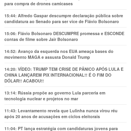
para compra de drones camicases
15:44:
Alfredo Gaspar descumpre declaração pública sobre
candidatura ao Senado para ser vice de Flávio Bolsonaro
15:06:
Flávio Bolsonaro DESCUMPRE promessa e ESCONDE
contas de filme sobre Jair Bolsonaro
14:52:
Avanço da esquerda nos EUA ameaça bases do
movimento MAGA e assusta Donald Trump
14:20:
VÍDEO: TRUMP TEM CRlSE DE PÂNlCO APÓS LULA E
CHINA LANÇAREM PIX INTERNACIONAL!! É O FIM DO
DÓLAR!! ACABOU!!
13:14:
Rússia propõe ao governo Lula parceria em
tecnologia nuclear e projetos no mar
11:43:
Levantamento revela que Lulinha nunca virou réu
após 20 anos de acusações em ciclos eleitorais
11:04:
PT lança estratégia com candidaturas jovens para