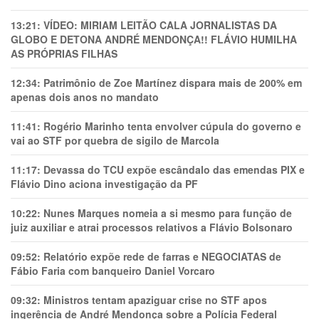
13:21:
VÍDEO: MIRIAM LEITÃO CALA JORNALISTAS DA
GLOBO E DETONA ANDRÉ MENDONÇA!! FLÁVIO HUMILHA
AS PRÓPRIAS FILHAS
12:34:
Patrimônio de Zoe Martínez dispara mais de 200% em
apenas dois anos no mandato
11:41:
Rogério Marinho tenta envolver cúpula do governo e
vai ao STF por quebra de sigilo de Marcola
11:17:
Devassa do TCU expõe escândalo das emendas PIX e
Flávio Dino aciona investigação da PF
10:22:
Nunes Marques nomeia a si mesmo para função de
juiz auxiliar e atrai processos relativos a Flávio Bolsonaro
09:52:
Relatório expõe rede de farras e NEGOCIATAS de
Fábio Faria com banqueiro Daniel Vorcaro
09:32:
Ministros tentam apaziguar crise no STF apos
ingerência de André Mendonça sobre a Polícia Federal