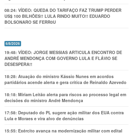
08:24:
VÍDEO: QUEDA DO TARIFAÇO FAZ TRUMP PERDER
US$ 100 BILHÕES!! LULA RINDO MUITO!! EDUARDO
BOLSONARO SE FERR0U
6/8/2026
19:48:
VÍDEO: JORGE MESSIAS ARTICULA ENCONTRO DE
ANDRÉ MENDONÇA COM GOVERNO LULA E FLÁVIO SE
DESESPERA!!
18:28:
Atuação do ministro Kássio Nunes em acordos
partidários acende alerta e gera crítica de Reinaldo Azevedo
18:18:
Míriam Leitão alerta para riscos ao processo legal em
decisões do ministro André Mendonça
17:58:
Deputado do PL sugere ação militar dos EUA contra
Lula e Moraes e vira alvo de denúncias
15:55:
Exército avança na modernização militar com edital