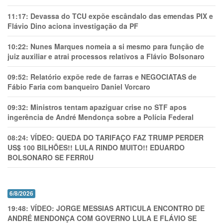
11:17:
Devassa do TCU expõe escândalo das emendas PIX e
Flávio Dino aciona investigação da PF
10:22:
Nunes Marques nomeia a si mesmo para função de
juiz auxiliar e atrai processos relativos a Flávio Bolsonaro
09:52:
Relatório expõe rede de farras e NEGOCIATAS de
Fábio Faria com banqueiro Daniel Vorcaro
09:32:
Ministros tentam apaziguar crise no STF apos
ingerência de André Mendonça sobre a Polícia Federal
08:24:
VÍDEO: QUEDA DO TARIFAÇO FAZ TRUMP PERDER
US$ 100 BILHÕES!! LULA RINDO MUITO!! EDUARDO
BOLSONARO SE FERR0U
6/8/2026
19:48:
VÍDEO: JORGE MESSIAS ARTICULA ENCONTRO DE
ANDRÉ MENDONÇA COM GOVERNO LULA E FLÁVIO SE