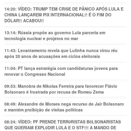
14:20:
VÍDEO: TRUMP TEM CRlSE DE PÂNlCO APÓS LULA E
CHINA LANÇAREM PIX INTERNACIONAL!! É O FIM DO
DÓLAR!! ACABOU!!
13:14:
Rússia propõe ao governo Lula parceria em
tecnologia nuclear e projetos no mar
11:43:
Levantamento revela que Lulinha nunca virou réu
após 20 anos de acusações em ciclos eleitorais
11:04:
PT lança estratégia com candidaturas jovens para
renovar o Congresso Nacional
09:53:
Manobra de Nikolas Ferreira para favorecer Flávio
Bolsonaro é frustrada por recusa de Romeu Zema
08:49:
Alexandre de Moraes nega recurso de Jair Bolsonaro
e mantém proibição de visitas políticas
08:24:
VÍDEO: PF PRENDE TERR0RlSTAS B0LSONARlSTAS
QUE QUERIAM EXPL0DlR LULA E O STF!!! A MANDO DE