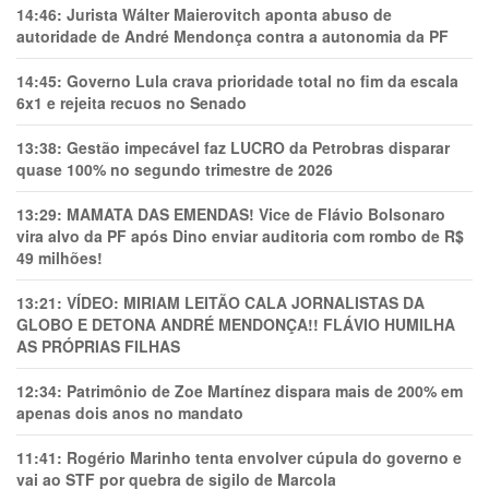
14:46:
Jurista Wálter Maierovitch aponta abuso de
autoridade de André Mendonça contra a autonomia da PF
14:45:
Governo Lula crava prioridade total no fim da escala
6x1 e rejeita recuos no Senado
13:38:
Gestão impecável faz LUCRO da Petrobras disparar
quase 100% no segundo trimestre de 2026
13:29:
MAMATA DAS EMENDAS! Vice de Flávio Bolsonaro
vira alvo da PF após Dino enviar auditoria com rombo de R$
49 milhões!
13:21:
VÍDEO: MIRIAM LEITÃO CALA JORNALISTAS DA
GLOBO E DETONA ANDRÉ MENDONÇA!! FLÁVIO HUMILHA
AS PRÓPRIAS FILHAS
12:34:
Patrimônio de Zoe Martínez dispara mais de 200% em
apenas dois anos no mandato
11:41:
Rogério Marinho tenta envolver cúpula do governo e
vai ao STF por quebra de sigilo de Marcola