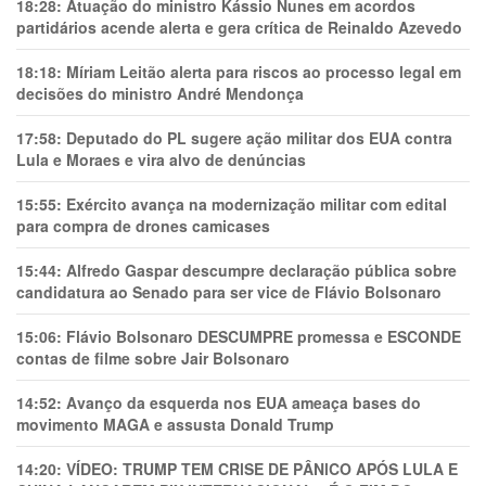
18:28:
Atuação do ministro Kássio Nunes em acordos
partidários acende alerta e gera crítica de Reinaldo Azevedo
18:18:
Míriam Leitão alerta para riscos ao processo legal em
decisões do ministro André Mendonça
17:58:
Deputado do PL sugere ação militar dos EUA contra
Lula e Moraes e vira alvo de denúncias
15:55:
Exército avança na modernização militar com edital
para compra de drones camicases
15:44:
Alfredo Gaspar descumpre declaração pública sobre
candidatura ao Senado para ser vice de Flávio Bolsonaro
15:06:
Flávio Bolsonaro DESCUMPRE promessa e ESCONDE
contas de filme sobre Jair Bolsonaro
14:52:
Avanço da esquerda nos EUA ameaça bases do
movimento MAGA e assusta Donald Trump
14:20:
VÍDEO: TRUMP TEM CRlSE DE PÂNlCO APÓS LULA E