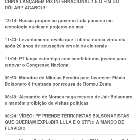
CHINA LANÇAREM PIX INTERNACIONAL!! É O FIM DO
DÓLAR!! ACABOU!!
13:14:
Rússia propõe ao governo Lula parceria em
tecnologia nuclear e projetos no mar
11:43:
Levantamento revela que Lulinha nunca virou réu
após 20 anos de acusações em ciclos eleitorais
11:04:
PT lança estratégia com candidaturas jovens para
renovar o Congresso Nacional
09:53:
Manobra de Nikolas Ferreira para favorecer Flávio
Bolsonaro é frustrada por recusa de Romeu Zema
08:49:
Alexandre de Moraes nega recurso de Jair Bolsonaro
e mantém proibição de visitas políticas
08:24:
VÍDEO: PF PRENDE TERR0RlSTAS B0LSONARlSTAS
QUE QUERIAM EXPL0DlR LULA E O STF!!! A MANDO DE
FLÁVIO!!!