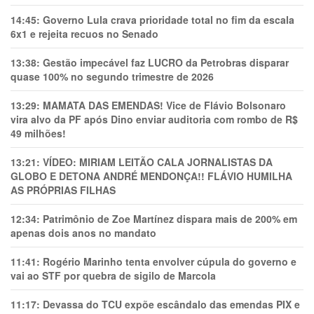
14:45:
Governo Lula crava prioridade total no fim da escala
6x1 e rejeita recuos no Senado
13:38:
Gestão impecável faz LUCRO da Petrobras disparar
quase 100% no segundo trimestre de 2026
13:29:
MAMATA DAS EMENDAS! Vice de Flávio Bolsonaro
vira alvo da PF após Dino enviar auditoria com rombo de R$
49 milhões!
13:21:
VÍDEO: MIRIAM LEITÃO CALA JORNALISTAS DA
GLOBO E DETONA ANDRÉ MENDONÇA!! FLÁVIO HUMILHA
AS PRÓPRIAS FILHAS
12:34:
Patrimônio de Zoe Martínez dispara mais de 200% em
apenas dois anos no mandato
11:41:
Rogério Marinho tenta envolver cúpula do governo e
vai ao STF por quebra de sigilo de Marcola
11:17:
Devassa do TCU expõe escândalo das emendas PIX e