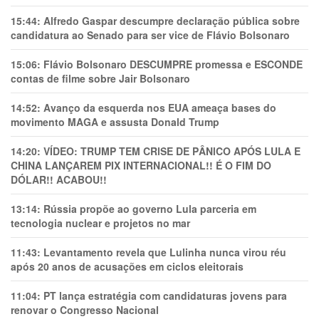
15:44:
Alfredo Gaspar descumpre declaração pública sobre
candidatura ao Senado para ser vice de Flávio Bolsonaro
15:06:
Flávio Bolsonaro DESCUMPRE promessa e ESCONDE
contas de filme sobre Jair Bolsonaro
14:52:
Avanço da esquerda nos EUA ameaça bases do
movimento MAGA e assusta Donald Trump
14:20:
VÍDEO: TRUMP TEM CRlSE DE PÂNlCO APÓS LULA E
CHINA LANÇAREM PIX INTERNACIONAL!! É O FIM DO
DÓLAR!! ACABOU!!
13:14:
Rússia propõe ao governo Lula parceria em
tecnologia nuclear e projetos no mar
11:43:
Levantamento revela que Lulinha nunca virou réu
após 20 anos de acusações em ciclos eleitorais
11:04:
PT lança estratégia com candidaturas jovens para
renovar o Congresso Nacional