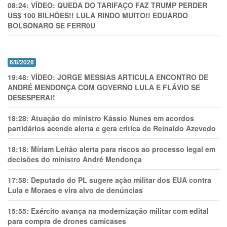
08:24:
VÍDEO: QUEDA DO TARIFAÇO FAZ TRUMP PERDER
US$ 100 BILHÕES!! LULA RINDO MUITO!! EDUARDO
BOLSONARO SE FERR0U
6/8/2026
19:48:
VÍDEO: JORGE MESSIAS ARTICULA ENCONTRO DE
ANDRÉ MENDONÇA COM GOVERNO LULA E FLÁVIO SE
DESESPERA!!
18:28:
Atuação do ministro Kássio Nunes em acordos
partidários acende alerta e gera crítica de Reinaldo Azevedo
18:18:
Míriam Leitão alerta para riscos ao processo legal em
decisões do ministro André Mendonça
17:58:
Deputado do PL sugere ação militar dos EUA contra
Lula e Moraes e vira alvo de denúncias
15:55:
Exército avança na modernização militar com edital
para compra de drones camicases